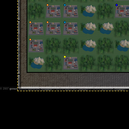
© 2007
gosus.net
-
Impressum
-
Nutzungsbedingungen
-
Datenschutz