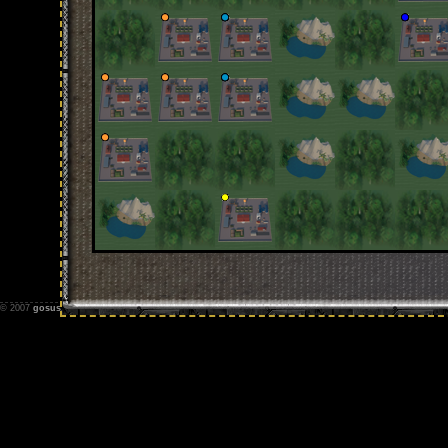
© 2007
gosus.net
-
Impressum
-
Nutzungsbedingungen
-
Datenschutz