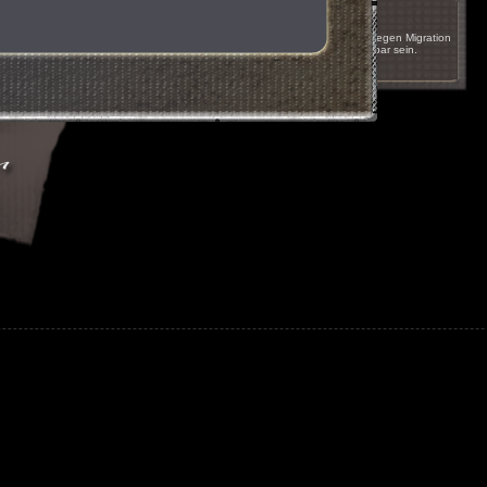
17.05.2011 um 16:51
Das Spiel wird innerhalb der nächsten Wochen wegen Migration
auf einen anderen Server kurzzeitig nicht erreichbar sein.
nächste