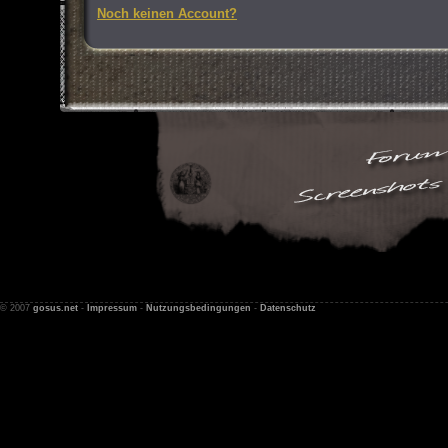
Noch keinen Account?
© 2007
gosus.net
-
Impressum
-
Nutzungsbedingungen
-
Datenschutz