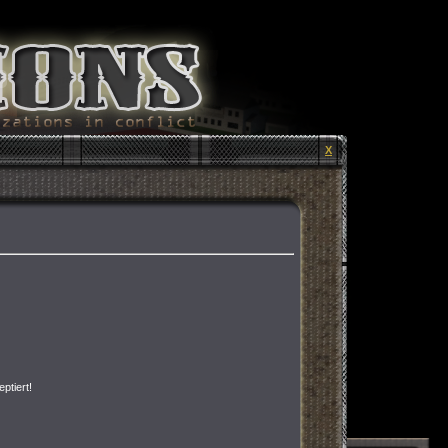
X
ptiert!