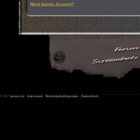
Noch keinen Account?
© 2007
gosus.net
-
Impressum
-
Nutzungsbedingungen
-
Datenschutz