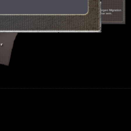
17.05.2011 um 16:51
Das Spiel wird innerhalb der nächsten Wochen wegen Migration
auf einen anderen Server kurzzeitig nicht erreichbar sein.
nächste