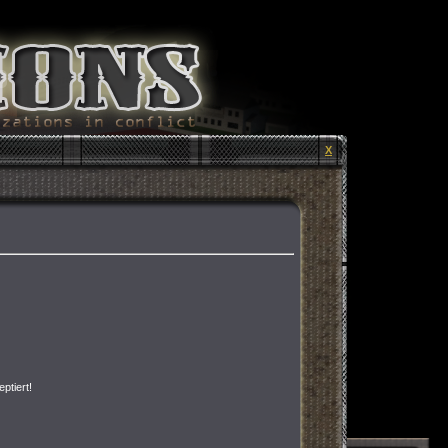
X
ptiert!