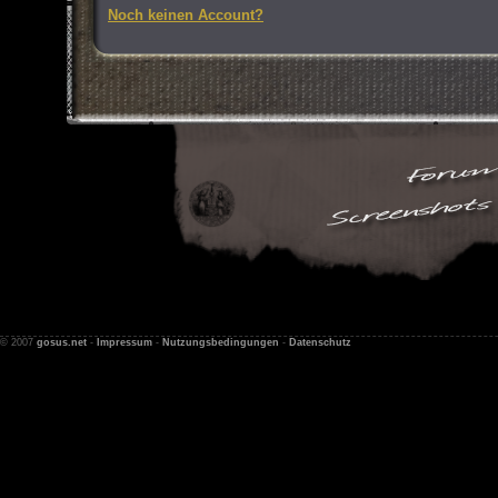
Noch keinen Account?
© 2007
gosus.net
-
Impressum
-
Nutzungsbedingungen
-
Datenschutz