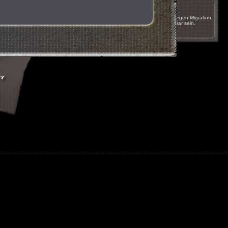
17.05.2011 um 16:51
Das Spiel wird innerhalb der nächsten Wochen wegen Migration
auf einen anderen Server kurzzeitig nicht erreichbar sein.
nächste