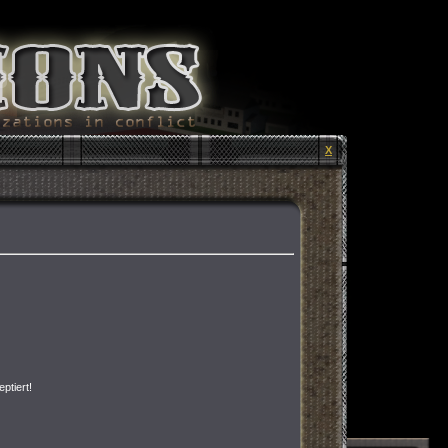
X
ptiert!