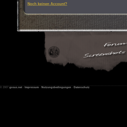
Noch keinen Account?
© 2007
gosus.net
-
Impressum
-
Nutzungsbedingungen
-
Datenschutz