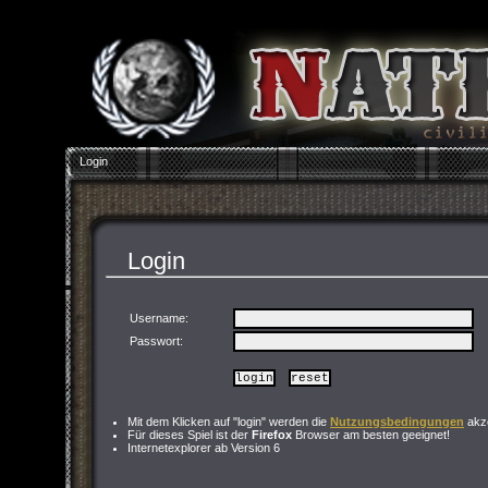
Login
Login
Username:
Passwort
:
Mit dem Klicken auf "login" werden die
Nutzungsbedingungen
akze
Für dieses Spiel ist der
Firefox
Browser am besten geeignet!
Internetexplorer ab Version 6