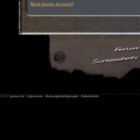
Noch keinen Account?
© 2007
gosus.net
-
Impressum
-
Nutzungsbedingungen
-
Datenschutz