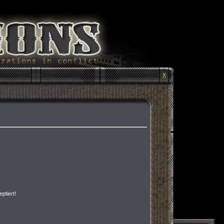
X
ptiert!