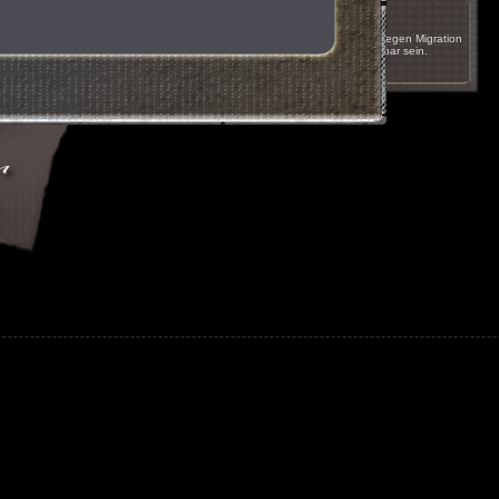
17.05.2011 um 16:51
Das Spiel wird innerhalb der nächsten Wochen wegen Migration
auf einen anderen Server kurzzeitig nicht erreichbar sein.
nächste