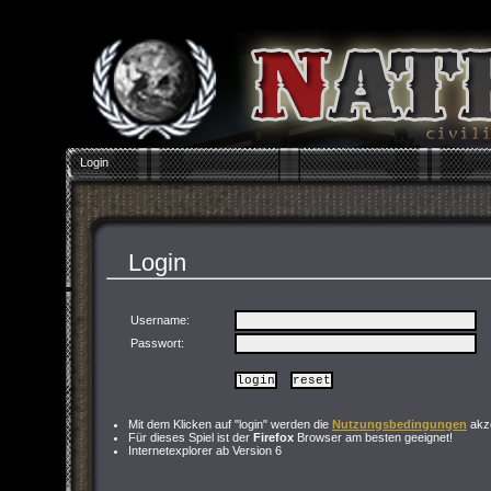
Login
Login
Username:
Passwort
:
Mit dem Klicken auf "login" werden die
Nutzungsbedingungen
akze
Für dieses Spiel ist der
Firefox
Browser am besten geeignet!
Internetexplorer ab Version 6