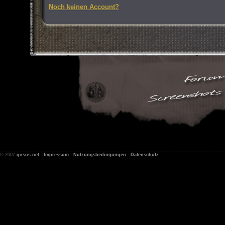
Noch keinen Account?
© 2007
gosus.net
-
Impressum
-
Nutzungsbedingungen
-
Datenschutz