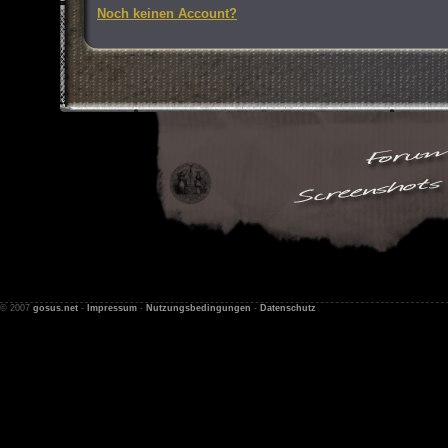
Noch keinen Account?
© 2007
gosus.net
-
Impressum
-
Nutzungsbedingungen
-
Datenschutz