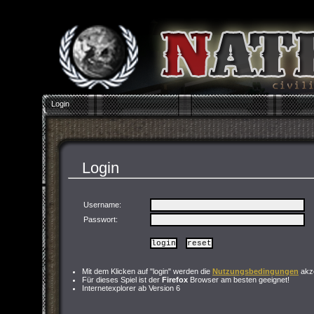
Login
Login
Username:
Passwort
:
Mit dem Klicken auf "login" werden die
Nutzungsbedingungen
akze
Für dieses Spiel ist der
Firefox
Browser am besten geeignet!
Internetexplorer ab Version 6