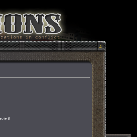
X
ptiert!