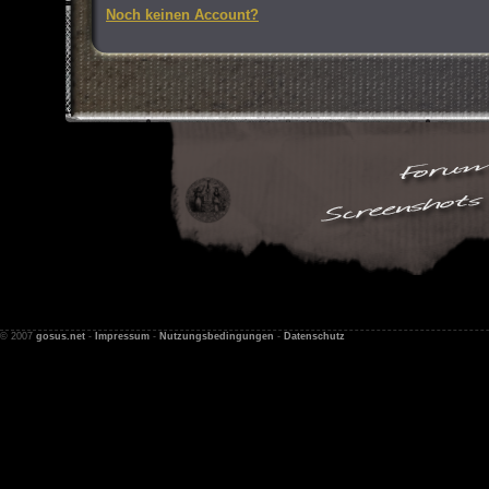
Noch keinen Account?
© 2007
gosus.net
-
Impressum
-
Nutzungsbedingungen
-
Datenschutz