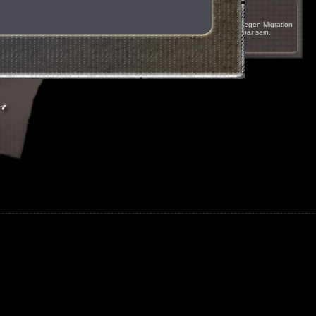
17.05.2011 um 16:51
Das Spiel wird innerhalb der nächsten Wochen wegen Migration
auf einen anderen Server kurzzeitig nicht erreichbar sein.
nächste