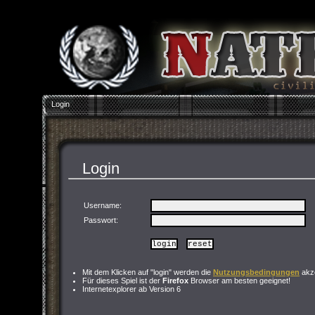
Login
Login
Username:
Passwort
:
Mit dem Klicken auf "login" werden die
Nutzungsbedingungen
akze
Für dieses Spiel ist der
Firefox
Browser am besten geeignet!
Internetexplorer ab Version 6