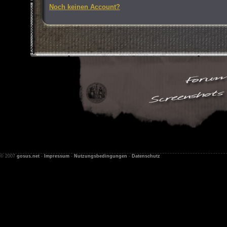
Noch keinen Account?
© 2007
gosus.net
-
Impressum
-
Nutzungsbedingungen
-
Datenschutz