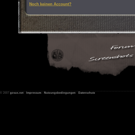
Noch keinen Account?
© 2007
gosus.net
-
Impressum
-
Nutzungsbedingungen
-
Datenschutz