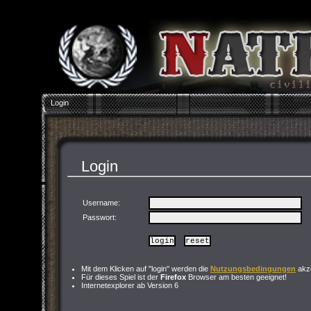
Login
Login
Username:
Passwort
:
Mit dem Klicken auf "login" werden die
Nutzungsbedingungen
akze
Für dieses Spiel ist der
Firefox
Browser am besten geeignet!
Internetexplorer ab Version 6