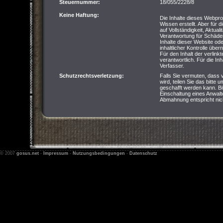
Steuernummer:
18/055/2228/8
Keine Haftung:
Die Inhalte dieses Webpro
Wissen erstellt. Aber für 
auf Vollständigkeit, Aktual
Verantwortung für Schäde
Inhalte dieser Website od
inhaltlicher Kontrolle übe
Für den Inhalt der verlink
verantwortlich. Für die Inha
Verfasser.
Schutzrechtsverletzung:
Falls Sie vermuten, dass 
wird, teilen Sie das bitte 
geschafft werden kann. Bi
Einschaltung eines Anwalte
Abmahnung entspricht nich
© 2007
gosus.net
-
Impressum
-
Nutzungsbedingungen
-
Datenschutz