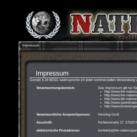
Impressum
Impressum
Gemäß § 28 BDSG widerspreche ich jeder kommerziellen Verwendung u
Verantwortungsbereich:
Das Impressum gilt nur fü
http://www.the-nation
http://www.the-nations
http://www.die-nation
http://www.speednati
http://www.browserga
Verantwortliche Ansprechperson:
Henning Groß
Anschrift:
Fichtenstraße 27, 57520
elektronische Postadresse:
kontakt{at}the-nations{pu