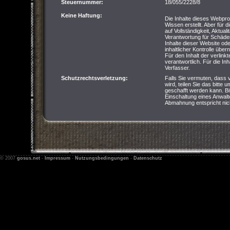
Steuernummer:
18/055/2228/8
Keine Haftung:
Die Inhalte dieses Webpro
Wissen erstellt. Aber für 
auf Vollständigkeit, Aktual
Verantwortung für Schäde
Inhalte dieser Website od
inhaltlicher Kontrolle übe
Für den Inhalt der verlink
verantwortlich. Für die Inha
Verfasser.
Schutzrechtsverletzung:
Falls Sie vermuten, dass 
wird, teilen Sie das bitte 
geschafft werden kann. Bi
Einschaltung eines Anwalte
Abmahnung entspricht nich
© 2007
gosus.net
-
Impressum
-
Nutzungsbedingungen
-
Datenschutz