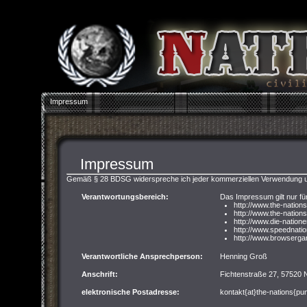
Impressum
Impressum
Gemäß § 28 BDSG widerspreche ich jeder kommerziellen Verwendung u
Verantwortungsbereich:
Das Impressum gilt nur fü
http://www.the-nation
http://www.the-nations
http://www.die-nation
http://www.speednati
http://www.browserga
Verantwortliche Ansprechperson:
Henning Groß
Anschrift:
Fichtenstraße 27, 57520
elektronische Postadresse:
kontakt{at}the-nations{pu