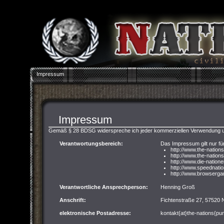
Impressum
Impressum
Gemäß § 28 BDSG widerspreche ich jeder kommerziellen Verwendung u
Verantwortungsbereich:
Das Impressum gilt nur fü
http://www.the-nation
http://www.the-nations
http://www.die-nation
http://www.speednati
http://www.browserga
Verantwortliche Ansprechperson:
Henning Groß
Anschrift:
Fichtenstraße 27, 57520
elektronische Postadresse:
kontakt{at}the-nations{pu