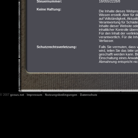
Steuernummer:
18/055/2228/8
Keine Haftung:
Die Inhalte dieses Webpro
Wissen erstellt. Aber für 
auf Vollständigkeit, Aktual
Verantwortung für Schäde
Inhalte dieser Website od
inhaltlicher Kontrolle übe
Für den Inhalt der verlink
verantwortlich. Für die Inha
Verfasser.
Schutzrechtsverletzung:
Falls Sie vermuten, dass 
wird, teilen Sie das bitte 
geschafft werden kann. Bi
Einschaltung eines Anwalte
Abmahnung entspricht nich
© 2007
gosus.net
-
Impressum
-
Nutzungsbedingungen
-
Datenschutz