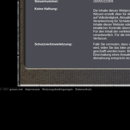
Steuernummer:
18/055/2228/8
Keine Haftung:
Die Inhalte dieses Webpro
Wissen erstellt. Aber für 
auf Vollständigkeit, Aktual
Verantwortung für Schäde
Inhalte dieser Website od
inhaltlicher Kontrolle übe
Für den Inhalt der verlink
verantwortlich. Für die Inha
Verfasser.
Schutzrechtsverletzung:
Falls Sie vermuten, dass 
wird, teilen Sie das bitte 
geschafft werden kann. Bi
Einschaltung eines Anwalte
Abmahnung entspricht nich
© 2007
gosus.net
-
Impressum
-
Nutzungsbedingungen
-
Datenschutz