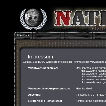
Impressum
Impressum
Gemäß § 28 BDSG widerspreche ich jeder kommerziellen Verwendung u
Verantwortungsbereich:
Das Impressum gilt nur fü
http://www.the-nation
http://www.the-nations
http://www.die-nation
http://www.speednati
http://www.browserga
Verantwortliche Ansprechperson:
Henning Groß
Anschrift:
Fichtenstraße 27, 57520
elektronische Postadresse:
kontakt{at}the-nations{pu