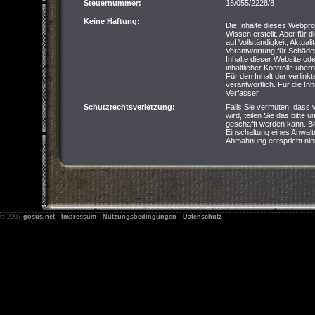
Steuernummer:
18/055/2228/8
Keine Haftung:
Die Inhalte dieses Webpro
Wissen erstellt. Aber für 
auf Vollständigkeit, Aktual
Verantwortung für Schäde
Inhalte dieser Website od
inhaltlicher Kontrolle übe
Für den Inhalt der verlink
verantwortlich. Für die Inha
Verfasser.
Schutzrechtsverletzung:
Falls Sie vermuten, dass 
wird, teilen Sie das bitte 
geschafft werden kann. Bi
Einschaltung eines Anwalte
Abmahnung entspricht nich
© 2007
gosus.net
-
Impressum
-
Nutzungsbedingungen
-
Datenschutz