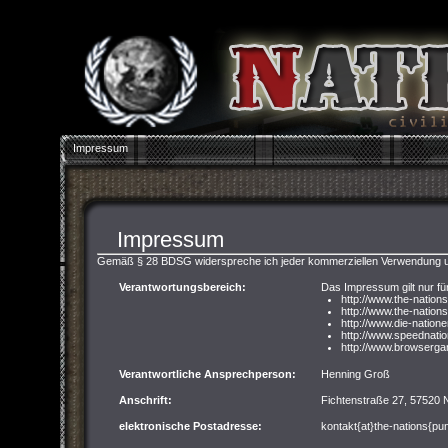
Impressum
Impressum
Gemäß § 28 BDSG widerspreche ich jeder kommerziellen Verwendung u
Verantwortungsbereich:
Das Impressum gilt nur fü
http://www.the-nation
http://www.the-nations
http://www.die-nation
http://www.speednati
http://www.browserga
Verantwortliche Ansprechperson:
Henning Groß
Anschrift:
Fichtenstraße 27, 57520
elektronische Postadresse:
kontakt{at}the-nations{pu