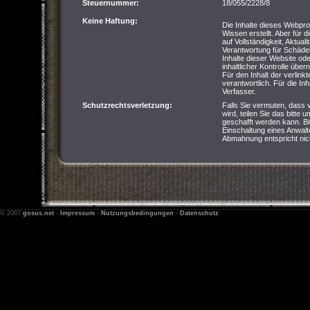
Steuernummer:
18/055/2228/8
Keine Haftung:
Die Inhalte dieses Webpro
Wissen erstellt. Aber für 
auf Vollständigkeit, Aktual
Verantwortung für Schäde
Inhalte dieser Website od
inhaltlicher Kontrolle übe
Für den Inhalt der verlink
verantwortlich. Für die Inha
Verfasser.
Schutzrechtsverletzung:
Falls Sie vermuten, dass 
wird, teilen Sie das bitte 
geschafft werden kann. Bi
Einschaltung eines Anwalte
Abmahnung entspricht nich
© 2007
gosus.net
-
Impressum
-
Nutzungsbedingungen
-
Datenschutz