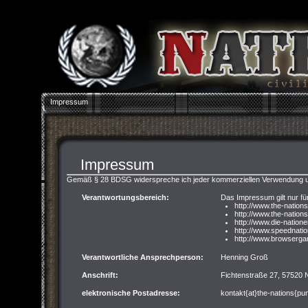
Impressum
Impressum
Gemäß § 28 BDSG widerspreche ich jeder kommerziellen Verwendung u
Verantwortungsbereich:
Das Impressum gilt nur fü
http://www.the-nation
http://www.the-nations
http://www.die-nation
http://www.speednati
http://www.browserga
Verantwortliche Ansprechperson:
Henning Groß
Anschrift:
Fichtenstraße 27, 57520
elektronische Postadresse:
kontakt{at}the-nations{pu