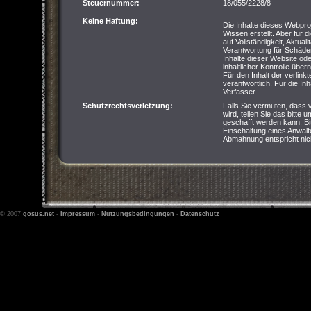
Steuernummer:
18/055/2228/8
Keine Haftung:
Die Inhalte dieses Webpro
Wissen erstellt. Aber für 
auf Vollständigkeit, Aktual
Verantwortung für Schäde
Inhalte dieser Website od
inhaltlicher Kontrolle übe
Für den Inhalt der verlink
verantwortlich. Für die Inha
Verfasser.
Schutzrechtsverletzung:
Falls Sie vermuten, dass 
wird, teilen Sie das bitte 
geschafft werden kann. Bi
Einschaltung eines Anwalte
Abmahnung entspricht nich
© 2007
gosus.net
-
Impressum
-
Nutzungsbedingungen
-
Datenschutz