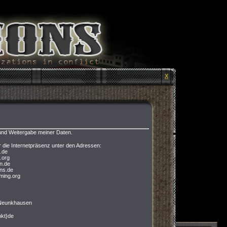
X
nd Weitergabe meiner Daten.
r die Internetpräsenz unter den Adressen:
s.de
.org
en.de
ons.de
ming.org
 Neunkhausen
nkt}de