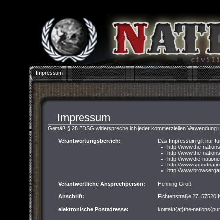
Impressum
Impressum
Gemäß § 28 BDSG widerspreche ich jeder kommerziellen Verwendung u
Verantwortungsbereich:
Das Impressum gilt nur fü
http://www.the-nation
http://www.the-nations
http://www.die-nation
http://www.speednati
http://www.browserga
Verantwortliche Ansprechperson:
Henning Groß
Anschrift:
Fichtenstraße 27, 57520
elektronische Postadresse:
kontakt{at}the-nations{pu