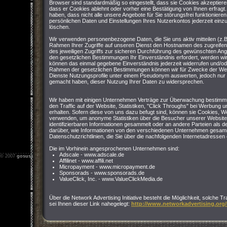
Browser sind standardmäßig so eingestellt, dass sie Cookies akzeptier
dass er Cookies ablehnt oder vorher eine Bestätigung von Ihnen erfragt
haben, dass nicht alle unsere Angebote für Sie störungsfrei funktioniere
persönlichen Daten und Einstellungen Ihres Nutzerkontos jederzeit einz
löschen.
Wir verwenden personenbezogene Daten, die Sie uns aktiv mitteilen (z.B
Rahmen Ihrer Zugriffe auf unseren Dienst den Hostnamen des zugreife
des jeweiligen Zugriffs zur sicheren Durchführung des gewünschten Ang
den gesetzlichen Bestimmungen Ihr Einverständnis erfordert, werden wir 
können das einmal gegebene Einverständnis jederzeit widerrufen und/o
Rahmen der gesetzlichen Bestimmungen können wir für Zwecke der We
Dienste Nutzungsprofile unter einem Pseudonym auswerten, jedoch nur 
gemacht haben, dieser Nutzung Ihrer Daten zu widersprechen.
Wir haben mit einigen Unternehmen Verträge zur Überwachung bestimmt
den Traffic auf der Website, Statistiken, "Click Throughs" bei Werbung u
erhalten. Sofern diese von uns dazu befugt sind, können sie Cookies,
verwenden, um anonyme Statistiken über die Besucher unserer Website
identifizierbaren Informationen gesammelt oder an andere Parteien als 
darüber, wie Informationen von den verschiedenen Unternehmen gesamm
Datenschutzrichtlinien, die Sie über die nachfolgenden Internetadresse
Die im Vorhinein angesprochenen Unternehmen sind:
Adscale - www.adscale.de
© 2007
gosus.net
-
Impressum
-
Nutzungsbedingungen
-
Datenschutz
Affilinet - www.affili.net
Micropayment - www.micropayment.de
Sponsorads - www.sponsorads.de
ValueClick, Inc. - www.ValueClickMedia.de
Über die Network Advertising Initiative besteht die Möglichkeit, solche T
sei Ihnen dieser Link nahegelegt:
http://www.networkadvertising.org