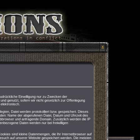
X
drückliche Einwilligung nur zu Zwecken der
und genutzt, sofern wir nicht gesetzlich zur Offenlegung
 elektronisch.
legten, Datei werden protokolliert bzw. gespeichert. Dieses
werden: Name der abgerufenen Datei, Datum und Uhrzeit des
bbrowser und anfragende Domain. Zusätzlich werden die IP
nbezogene Daten werden nur bei freiwilligen
 Cookies sind kleine Datenmengen, die Ihr Internetbrowser auf
Besuch auf unserer Website gespeichert werden. Die meisten