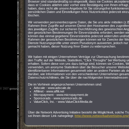
Browser sind standardmäßig so eingestellt, dass sie Cookies akzeptier
dass er Cookies ablehnt oder vorher eine Bestätigung von Ihnen erfragt
haben, dass nicht alle unsere Angebote für Sie störungsfrei funktioniere
persönlichen Daten und Einstellungen Ihres Nutzerkontos jederzeit einz
löschen.
Wir verwenden personenbezogene Daten, die Sie uns aktiv mitteilen (z.B
Rahmen Ihrer Zugriffe auf unseren Dienst den Hostnamen des zugreife
des jeweiligen Zugriffs zur sicheren Durchführung des gewünschten Ang
den gesetzlichen Bestimmungen Ihr Einverständnis erfordert, werden wir 
können das einmal gegebene Einverständnis jederzeit widerrufen und/o
Rahmen der gesetzlichen Bestimmungen können wir für Zwecke der We
Dienste Nutzungsprofile unter einem Pseudonym auswerten, jedoch nur 
gemacht haben, dieser Nutzung Ihrer Daten zu widersprechen.
Wir haben mit einigen Unternehmen Verträge zur Überwachung bestimmt
den Traffic auf der Website, Statistiken, "Click Throughs" bei Werbung u
erhalten. Sofern diese von uns dazu befugt sind, können sie Cookies,
verwenden, um anonyme Statistiken über die Besucher unserer Website
identifizierbaren Informationen gesammelt oder an andere Parteien als 
darüber, wie Informationen von den verschiedenen Unternehmen gesamm
Datenschutzrichtlinien, die Sie über die nachfolgenden Internetadresse
Die im Vorhinein angesprochenen Unternehmen sind:
Adscale - www.adscale.de
© 2007
gosus.net
-
Impressum
-
Nutzungsbedingungen
-
Datenschutz
Affilinet - www.affili.net
Micropayment - www.micropayment.de
Sponsorads - www.sponsorads.de
ValueClick, Inc. - www.ValueClickMedia.de
Über die Network Advertising Initiative besteht die Möglichkeit, solche T
sei Ihnen dieser Link nahegelegt:
http://www.networkadvertising.org