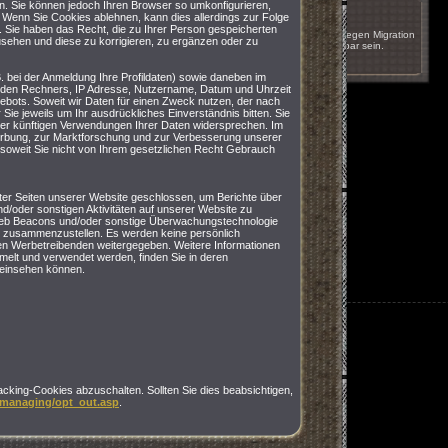
en. Sie können jedoch Ihren Browser so umkonfigurieren,
17.05.2011 um 16:51
. Wenn Sie Cookies ablehnen, kann dies allerdings zur Folge
n. Sie haben das Recht, die zu Ihrer Person gespeicherten
Das Spiel wird innerhalb der nächsten Wochen wegen Migration
usehen und diese zu korrigieren, zu ergänzen oder zu
auf einen anderen Server kurzzeitig nicht erreichbar sein.
nächste
. bei der Anmeldung Ihre Profildaten) sowie daneben im
nden Rechners, IP Adresse, Nutzername, Datum und Uhrzeit
ebots. Soweit wir Daten für einen Zweck nutzen, der nach
Sie jeweils um Ihr ausdrückliches Einverständnis bitten. Sie
der künftigen Verwendungen Ihrer Daten widersprechen. Im
rbung, zur Marktforschung und zur Verbesserung unserer
soweit Sie nicht von Ihrem gesetzlichen Recht Gebrauch
er Seiten unserer Website geschlossen, um Berichte über
nd/oder sonstigen Aktivitäten auf unserer Website zu
 Web Beacons und/oder sonstige Überwachungstechnologie
 zusammenzustellen. Es werden keine persönlich
den Werbetreibenden weitergegeben. Weitere Informationen
elt und verwendet werden, finden Sie in deren
n einsehen können.
racking-Cookies abzuschalten. Sollten Sie dies beabsichtigen,
/managing/opt_out.asp
.