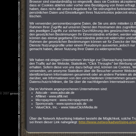
Browser sind standardmäßig so eingestellt, dass sie Cookies akzeptier
dass er Cookies ablehnt oder vorher eine Bestätigung von Ihnen erfragt
haben, dass nicht alle unsere Angebote für Sie störungsfrei funktioniere
persönlichen Daten und Einstellungen Ihres Nutzerkontos jederzeit einz
löschen.
Wir verwenden personenbezogene Daten, die Sie uns aktiv mitteilen (z.B
Rahmen Ihrer Zugriffe auf unseren Dienst den Hostnamen des zugreife
des jeweiligen Zugriffs zur sicheren Durchführung des gewünschten Ang
den gesetzlichen Bestimmungen Ihr Einverständnis erfordert, werden wir 
können das einmal gegebene Einverständnis jederzeit widerrufen und/o
Rahmen der gesetzlichen Bestimmungen können wir für Zwecke der We
Dienste Nutzungsprofile unter einem Pseudonym auswerten, jedoch nur 
gemacht haben, dieser Nutzung Ihrer Daten zu widersprechen.
Wir haben mit einigen Unternehmen Verträge zur Überwachung bestimmt
den Traffic auf der Website, Statistiken, "Click Throughs" bei Werbung u
erhalten. Sofern diese von uns dazu befugt sind, können sie Cookies,
verwenden, um anonyme Statistiken über die Besucher unserer Website
identifizierbaren Informationen gesammelt oder an andere Parteien als 
darüber, wie Informationen von den verschiedenen Unternehmen gesamm
Datenschutzrichtlinien, die Sie über die nachfolgenden Internetadresse
Die im Vorhinein angesprochenen Unternehmen sind:
Adscale - www.adscale.de
© 2007
gosus.net
-
Impressum
-
Nutzungsbedingungen
-
Datenschutz
Affilinet - www.affili.net
Micropayment - www.micropayment.de
Sponsorads - www.sponsorads.de
ValueClick, Inc. - www.ValueClickMedia.de
Über die Network Advertising Initiative besteht die Möglichkeit, solche T
sei Ihnen dieser Link nahegelegt:
http://www.networkadvertising.org