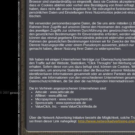
Browser sind standardmäßig so eingestellt, dass sie Cookies akzeptier
dass er Cookies ablehnt oder vorher eine Bestätigung von Ihnen erfragt
haben, dass nicht alle unsere Angebote für Sie störungsfrei funktioniere
persönlichen Daten und Einstellungen Ihres Nutzerkontos jederzeit einz
löschen.
Wir verwenden personenbezogene Daten, die Sie uns aktiv mitteilen (z.B
Rahmen Ihrer Zugriffe auf unseren Dienst den Hostnamen des zugreife
des jeweiligen Zugriffs zur sicheren Durchführung des gewünschten Ang
den gesetzlichen Bestimmungen Ihr Einverständnis erfordert, werden wir 
können das einmal gegebene Einverständnis jederzeit widerrufen und/o
Rahmen der gesetzlichen Bestimmungen können wir für Zwecke der We
Dienste Nutzungsprofile unter einem Pseudonym auswerten, jedoch nur 
gemacht haben, dieser Nutzung Ihrer Daten zu widersprechen.
Wir haben mit einigen Unternehmen Verträge zur Überwachung bestimmt
den Traffic auf der Website, Statistiken, "Click Throughs" bei Werbung u
erhalten. Sofern diese von uns dazu befugt sind, können sie Cookies,
verwenden, um anonyme Statistiken über die Besucher unserer Website
identifizierbaren Informationen gesammelt oder an andere Parteien als 
darüber, wie Informationen von den verschiedenen Unternehmen gesamm
Datenschutzrichtlinien, die Sie über die nachfolgenden Internetadresse
Die im Vorhinein angesprochenen Unternehmen sind:
Adscale - www.adscale.de
© 2007
gosus.net
-
Impressum
-
Nutzungsbedingungen
-
Datenschutz
Affilinet - www.affili.net
Micropayment - www.micropayment.de
Sponsorads - www.sponsorads.de
ValueClick, Inc. - www.ValueClickMedia.de
Über die Network Advertising Initiative besteht die Möglichkeit, solche T
sei Ihnen dieser Link nahegelegt:
http://www.networkadvertising.org