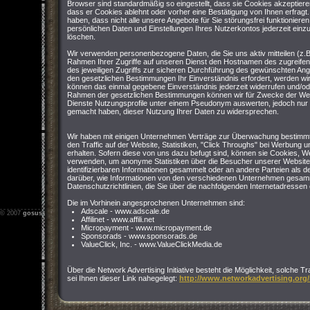
Browser sind standardmäßig so eingestellt, dass sie Cookies akzeptier
dass er Cookies ablehnt oder vorher eine Bestätigung von Ihnen erfragt
haben, dass nicht alle unsere Angebote für Sie störungsfrei funktioniere
persönlichen Daten und Einstellungen Ihres Nutzerkontos jederzeit einz
löschen.
Wir verwenden personenbezogene Daten, die Sie uns aktiv mitteilen (z.B
Rahmen Ihrer Zugriffe auf unseren Dienst den Hostnamen des zugreife
des jeweiligen Zugriffs zur sicheren Durchführung des gewünschten Ang
den gesetzlichen Bestimmungen Ihr Einverständnis erfordert, werden wir 
können das einmal gegebene Einverständnis jederzeit widerrufen und/o
Rahmen der gesetzlichen Bestimmungen können wir für Zwecke der We
Dienste Nutzungsprofile unter einem Pseudonym auswerten, jedoch nur 
gemacht haben, dieser Nutzung Ihrer Daten zu widersprechen.
Wir haben mit einigen Unternehmen Verträge zur Überwachung bestimmt
den Traffic auf der Website, Statistiken, "Click Throughs" bei Werbung u
erhalten. Sofern diese von uns dazu befugt sind, können sie Cookies,
verwenden, um anonyme Statistiken über die Besucher unserer Website
identifizierbaren Informationen gesammelt oder an andere Parteien als 
darüber, wie Informationen von den verschiedenen Unternehmen gesamm
Datenschutzrichtlinien, die Sie über die nachfolgenden Internetadresse
Die im Vorhinein angesprochenen Unternehmen sind:
Adscale - www.adscale.de
© 2007
gosus.net
-
Impressum
-
Nutzungsbedingungen
-
Datenschutz
Affilinet - www.affili.net
Micropayment - www.micropayment.de
Sponsorads - www.sponsorads.de
ValueClick, Inc. - www.ValueClickMedia.de
Über die Network Advertising Initiative besteht die Möglichkeit, solche T
sei Ihnen dieser Link nahegelegt:
http://www.networkadvertising.org