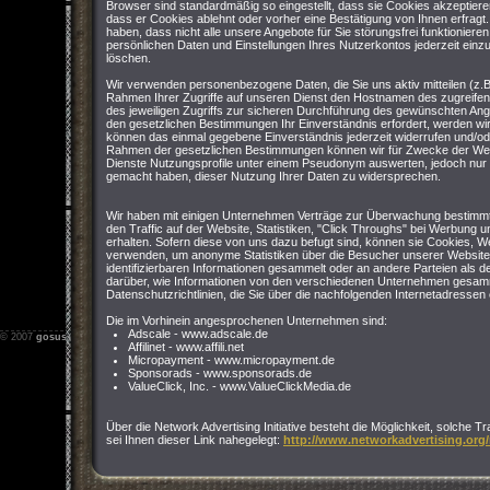
Browser sind standardmäßig so eingestellt, dass sie Cookies akzeptier
dass er Cookies ablehnt oder vorher eine Bestätigung von Ihnen erfragt
haben, dass nicht alle unsere Angebote für Sie störungsfrei funktioniere
persönlichen Daten und Einstellungen Ihres Nutzerkontos jederzeit einz
löschen.
Wir verwenden personenbezogene Daten, die Sie uns aktiv mitteilen (z.B
Rahmen Ihrer Zugriffe auf unseren Dienst den Hostnamen des zugreife
des jeweiligen Zugriffs zur sicheren Durchführung des gewünschten Ang
den gesetzlichen Bestimmungen Ihr Einverständnis erfordert, werden wir 
können das einmal gegebene Einverständnis jederzeit widerrufen und/o
Rahmen der gesetzlichen Bestimmungen können wir für Zwecke der We
Dienste Nutzungsprofile unter einem Pseudonym auswerten, jedoch nur 
gemacht haben, dieser Nutzung Ihrer Daten zu widersprechen.
Wir haben mit einigen Unternehmen Verträge zur Überwachung bestimmt
den Traffic auf der Website, Statistiken, "Click Throughs" bei Werbung u
erhalten. Sofern diese von uns dazu befugt sind, können sie Cookies,
verwenden, um anonyme Statistiken über die Besucher unserer Website
identifizierbaren Informationen gesammelt oder an andere Parteien als 
darüber, wie Informationen von den verschiedenen Unternehmen gesamm
Datenschutzrichtlinien, die Sie über die nachfolgenden Internetadresse
Die im Vorhinein angesprochenen Unternehmen sind:
Adscale - www.adscale.de
© 2007
gosus.net
-
Impressum
-
Nutzungsbedingungen
-
Datenschutz
Affilinet - www.affili.net
Micropayment - www.micropayment.de
Sponsorads - www.sponsorads.de
ValueClick, Inc. - www.ValueClickMedia.de
Über die Network Advertising Initiative besteht die Möglichkeit, solche T
sei Ihnen dieser Link nahegelegt:
http://www.networkadvertising.org