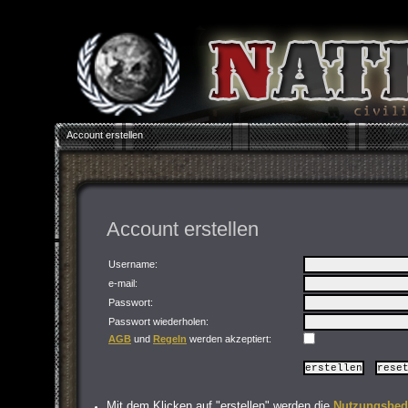
Account erstellen
Account erstellen
Username:
e-mail:
Passwort
:
Passwort wiederholen
:
AGB
und
Regeln
werden akzeptiert:
Mit dem Klicken auf "erstellen" werden die
Nutzungsbed