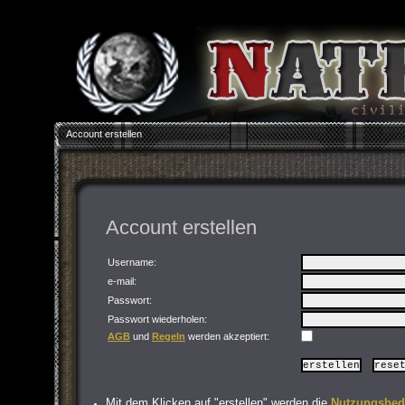
Account erstellen
Account erstellen
Username:
e-mail:
Passwort
:
Passwort wiederholen
:
AGB
und
Regeln
werden akzeptiert:
Mit dem Klicken auf "erstellen" werden die
Nutzungsbed