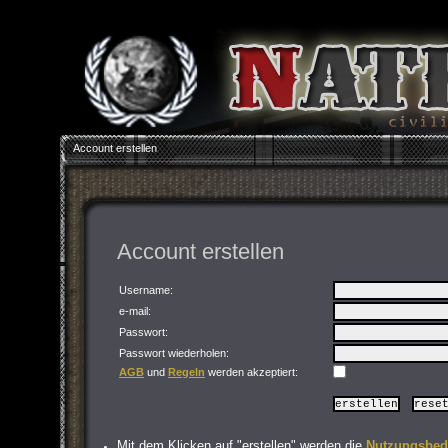
Account erstellen
Account erstellen
Username:
e-mail:
Passwort
:
Passwort wiederholen
:
AGB
und
Regeln
werden akzeptiert:
Mit dem Klicken auf "erstellen" werden die
Nutzungsbed