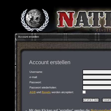
Account erstellen
Account erstellen
Username:
e-mail:
Passwort
:
Passwort wiederholen
:
AGB
und
Regeln
werden akzeptiert:
Mit dem Klicken auf "erstellen" werden die
Nutzungsbed