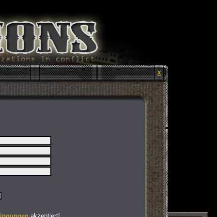
X
ingungen
akzeptiert!