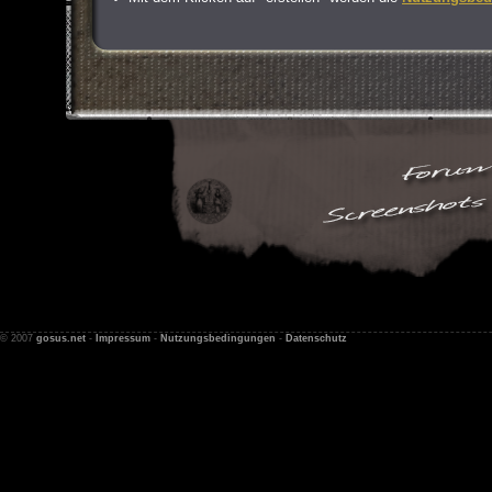
© 2007
gosus.net
-
Impressum
-
Nutzungsbedingungen
-
Datenschutz