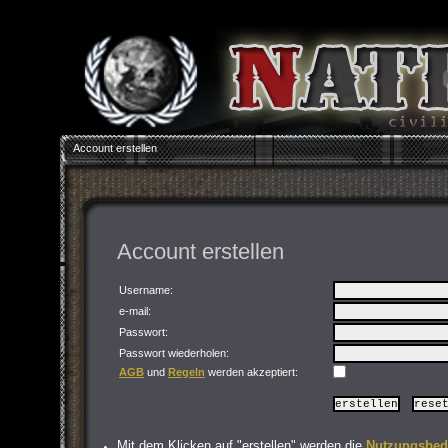
Account erstellen
Account erstellen
Username:
e-mail:
Passwort
:
Passwort wiederholen
:
AGB
und
Regeln
werden akzeptiert:
Mit dem Klicken auf "erstellen" werden die
Nutzungsbed