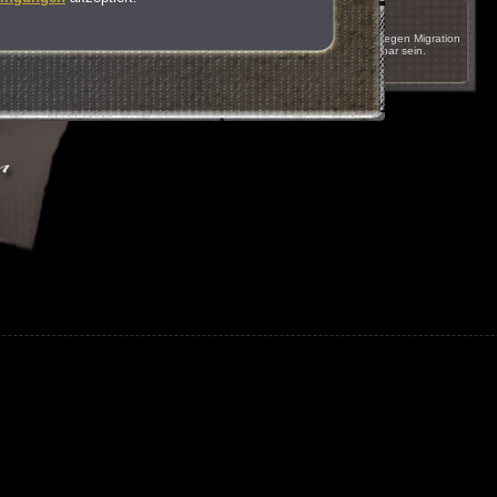
17.05.2011 um 16:51
Das Spiel wird innerhalb der nächsten Wochen wegen Migration
auf einen anderen Server kurzzeitig nicht erreichbar sein.
nächste