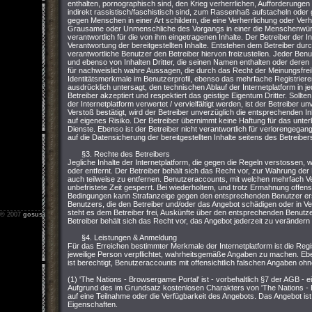
enthalten, pornographisch sind, den Krieg verherrlichen, Aufforderungen z
indirekt rassistisch/faschistisch sind, zum Rassenhaß aufstacheln ode
gegen Menschen in einer Art schildern, die eine Verherrlichung oder Ver
Grausame oder Unmenschliche des Vorgangs in einer die Menschenwürde v
verantwortlich für die von ihm eingetragenen Inhalte. Der Betreiber der I
Verantwortung der bereitgestellten Inhalte. Entstehen dem Betreiber durch 
verantwortliche Benutzer den Betreiber hiervon freizustellen. Jeder Ben
und ebenso von Inhalten Dritter, die seinen Namen enthalten oder deren I
für nachweislich wahre Aussagen, die durch das Recht der Meinungsfreih
Identitätsmerkmale im Benutzerprofil, ebenso das mehrfache Registriere
ausdrücklich untersagt, den technischen Ablauf der Internetplatform in 
Betreiber akzeptiert und respektiert das geistige Eigentum Dritter. Sollt
der Internetplatform verwertet / vervielfältigt werden, ist der Betreiber u
Verstoß bestätigt, wird der Betreiber unverzüglich die entsprechenden In
auf eigenes Risiko. Der Betreiber übernimmt keine Haftung für das unterb
Dienste. Ebenso ist der Betreiber nicht verantwortlich für verlorengegan
auf die Datensicherung der bereitgestellten Inhalte seitens des Betreiber
§3. Rechte des Betreibers
Jegliche Inhalte der Internetplatform, die gegen die Regeln verstossen
oder entfernt. Der Betreiber behält sich das Recht vor, zur Wahrung der
auch teilweise zu entfernen. Benutzeraccounts, mit welchen mehrfach 
unbefristete Zeit gesperrt. Bei wiederholtem, und trotz Ermahnung offen
Bedingungen kann Strafanzeige gegen den entsprechenden Benutzer erstat
Benutzers, die den Betreiber und/oder das Angebot schädigen oder in Ver
steht es dem Betreiber frei, Auskünfte über den entsprechenden Benutzer
© 2007
gosus.net
-
Impressum
-
Nutzungsbedingungen
-
Datenschutz
Betreiber behält sich das Recht vor, das Angebot jederzeit zu verändern 
§4. Leistungen & Anmeldung
Für das Erreichen bestimmter Merkmale der Internetplatform ist die Regis
jeweilige Person verpflichtet, wahrheitsgemäße Angaben zu machen. Ebe
ist berechtigt, Benutzeraccounts mit offensichtlich falschen Angaben oh
(1) 'The Nations - Browsergame Portal' ist - vorbehaltlich §7 der AGB - 
Aufgrund des im Grundsatz kostenlosen Charakters von 'The Nations - 
auf eine Teilnahme oder die Verfügbarkeit des Angebots. Das Angebot ist 
Eigenschaften.