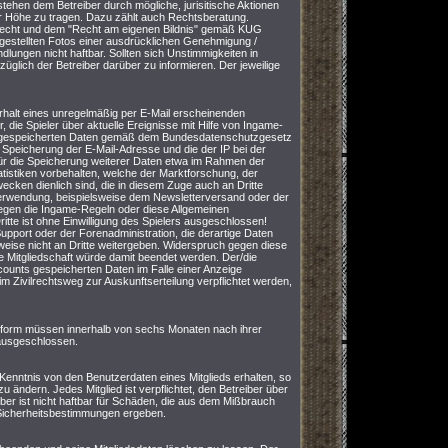
stehen dem Betreiber durch mögliche, jurisitische Aktionen
ller Höhe zu tragen. Dazu zählt auch Rechtsberatung.
srecht und dem "Recht am eigenen Bildnis" gemäß KUG
itgestellten Fotos einer ausdrücklichen Genehmigung /
lungen nicht haftbar. Sollten sich Unstimmigkeiten in
züglich der Betreiber darüber zu informieren. Der jeweilige
Erhalt eines unregelmäßig per E-Mail erscheinenden
 die Spieler über aktuelle Ereignisse mit Hilfe von Ingame-
iche gespeicherten Daten gemäß dem Bundesdatenschutzgesetz
 Speicherung der E-Mail-Adresse und die der IP bei der
 für die Speicherung weiterer Daten etwa im Rahmen der
tistiken vorbehalten, welche der Marktforschung, der
cken dienlich sind, die in diesem Zuge auch an Dritte
erwendung, beispielsweise dem Newsletterversand oder der
gegen die Ingame-Regeln oder diese Allgemeinen
tte ist ohne Einwilligung des Spielers ausgeschlossen!
upport oder der Forenadministration, die derartige Daten
eise nicht an Dritte weitergeben. Widerspruch gegen diese
e Mitgliedschaft würde damit beendet werden. Der/die
Accounts gespeicherten Daten im Falle einer Anzeige
im Zivilrechtsweg zur Auskunftserteilung verpflichtet werden,
tform müssen innerhalb von sechs Monaten nach ihrer
 ausgeschlossen.
 Kenntnis von den Benutzerdaten eines Mitglieds erhalten, so
 ändern. Jedes Mitglied ist verpflichtet, den Betreiber über
ber ist nicht haftbar für Schäden, die aus dem Mißbrauch
 Sicherheitsbestimmungen ergeben.