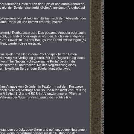
 persönlichen Daten durch den Spieler und durch Anklicken
 gibt der Spieler eine verbindliche Anmeldung (Angebot auf
owsergame Portal' folgt unmittelbar nach dem Absenden der
ame Portal' ab und kommt erst mit unserer
en keinerlei Rechtsanspruch. Das gesamte Angebot oder auch
scht, verändert oder ergänzt werden. Auch eine endgültige
r vor. Soweit im Fall des Bezugs von Premiumleistungen (§7
ten, werden diese erstattet.
em Spieler mit allen in dem Profil gespeicherten Daten
Nutzung zur Verfügung gestellt. Mit der Registrierung eines
on 'The Nations - Browsergame Portal' beginnt die
pielserver zu unterhalten. Mit der Registrierung eines
m jeweiligen Server vom Spieler kontrolliert wird.
 ohne Angabe von Gründen in Textform (auf dem Postweg)
edoch nicht vor Vertragsschluss und auch nicht vor Erfüllung
t § 1 Abs. 1, 2 und 4 BGB-InfoV sowie unserer Pflichten
hrung der Widerrufsfrist genügt die rechtzeitige
 Leistungen zurückzugewähren und ggf. gezogene Nutzungen
eitig, wenn Ihr Vertragspartner mit der Ausführung der