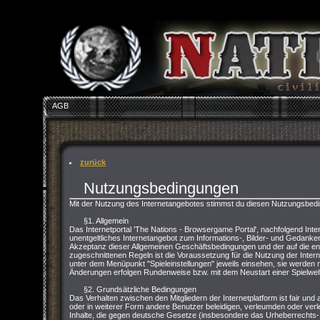
AGB
zurück
Nutzungsbedingungen
Mit der Nutzung des Internetangebotes stimmst du diesen Nutzungsbed
§1. Allgemein
Das Internetportal 'The Nations - Browsergame Portal', nachfolgend Inter
unentgeltliches Internetangebot zum Informations-, Bilder- und Gedank
Akzeptanz dieser Allgemeinen Geschäftsbedingungen und der auf die 
zugeschnittenen Regeln ist die Voraussetzung für die Nutzung der Inter
unter dem Menüpunkt "Spieleinstellungen" jeweils einsehen, sie werden m
Änderungen erfolgen Rundenweise bzw. mit dem Neustart einer Spielwelt
§2. Grundsätzliche Bedingungen
Das Verhalten zwischen den Mitgliedern der Internetplatform ist fair und 
oder in weiterer Form andere Benutzer beleidigen, verleumden oder verle
Inhalte, die gegen deutsche Gesetze (insbesondere das Urheberrecht