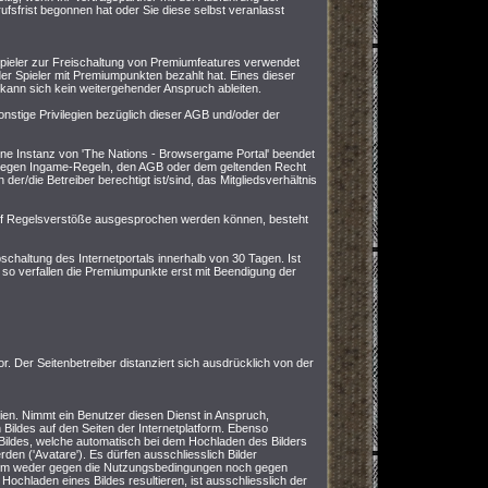
fsfrist begonnen hat oder Sie diese selbst veranlasst
ieler zur Freischaltung von Premiumfeatures verwendet
 der Spieler mit Premiumpunkten bezahlt hat. Eines dieser
en kann sich kein weitergehender Anspruch ableiten.
nstige Privilegien bezüglich dieser AGB und/oder der
ine Instanz von 'The Nations - Browsergame Portal' beendet
 gegen Ingame-Regeln, den AGB oder dem geltenden Recht
der/die Betreiber berechtigt ist/sind, das Mitgliedsverhältnis
auf Regelsverstöße ausgesprochen werden können, besteht
chaltung des Internetportals innerhalb von 30 Tagen. Ist
 so verfallen die Premiumpunkte erst mit Beendigung der
or. Der Seitenbetreiber distanziert sich ausdrücklich von der
eien. Nimmt ein Benutzer diesen Dienst in Anspruch,
 Bildes auf den Seiten der Internetplatform. Ebenso
s Bildes, welche automatisch bei dem Hochladen des Bilders
werden ('Avatare'). Es dürfen ausschliesslich Bilder
tform weder gegen die Nutzungsbedingungen noch gegen
ochladen eines Bildes resultieren, ist ausschliesslich der