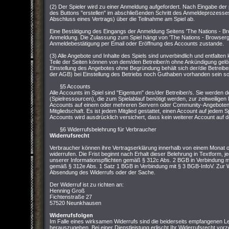
(2) Der Spieler wird zu einer Anmeldung aufgefordert. Nach Eingabe der
des Buttons "erstellen" im abschließenden Schritt des Anmeldeprozesses
Abschluss eines Vertrags) über die Teilnahme am Spiel ab.
Eine Bestätigung des Eingangs der Anmeldung Seitens 'The Nations - Br
Anmeldung. Die Zulassung zum Spiel hängt von 'The Nations - Browserg
Anmeldebestätigung per Email oder Eröffnung des Accounts zustande.
(3) Alle Angebote und Inhalte des Spiels sind unverbindlich und entfalt
Teile der Seiten können von dem/den Betreiber/n ohne Ankündigung gelö
Einstellung des Angebotes ohne Begründung behält sich der/die Betreibe
der AGB) bei Einstellung des Betriebs noch Guthaben vorhanden sein soll
§5 Accounts
Alle Accounts im Spiel sind "Eigentum" des/der Betreiber/s. Sie werden d
(Spielressourcen), die zum Spielablauf benötigt werden, zur zeitweiligen 
Accounts auf einem oder mehreren Servern oder Community-Angeboten v
Mitgliedschaft. Es ist jedem Mitglied gestattet, einen Account auf jedem S
Accounts wird ausdrücklich versichert, dass kein weiterer Account auf de
§6 Widerrufsbelehrung für Verbraucher
Widerrufsrecht
Verbraucher können ihre Vertragserklärung innerhalb von einem Monat
widerrufen. Die Frist beginnt nach Erhalt dieser Belehrung in Textform, j
unserer Informationspflichten gemäß § 312c Abs. 2 BGB in Verbindung mi
gemäß § 312e Abs. 1 Satz 1 BGB in Verbindung mit § 3 BGB-InfoV. Zur Wa
Absendung des Widerrufs oder der Sache.
Der Widerruf ist zu richten an:
Henning Groß
Fichtenstraße 27
57520 Neunkhausen
Widerrufsfolgen
Im Falle eines wirksamen Widerrufs sind die beiderseits empfangenen
herauszugeben. Bei einer Dienstleistung erlischt Ihr Widerrufsrecht vorz