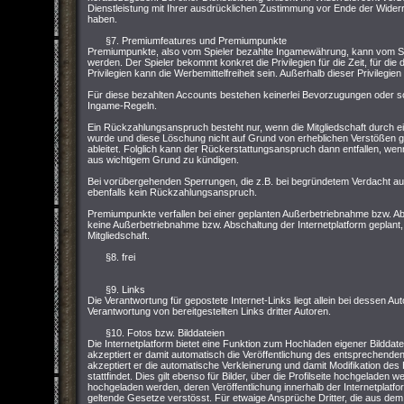
Dienstleistung mit Ihrer ausdrücklichen Zustimmung vor Ende der Widerru
haben.
§7. Premiumfeatures und Premiumpunkte
Premiumpunkte, also vom Spieler bezahlte Ingamewährung, kann vom Sp
werden. Der Spieler bekommt konkret die Privilegien für die Zeit, für die
Privilegien kann die Werbemittelfreiheit sein. Außerhalb dieser Privilegi
Für diese bezahlten Accounts bestehen keinerlei Bevorzugungen oder so
Ingame-Regeln.
Ein Rückzahlungsanspruch besteht nur, wenn die Mitgliedschaft durch e
wurde und diese Löschung nicht auf Grund von erheblichen Verstößen
ableitet. Folglich kann der Rückerstattungsanspruch dann entfallen, wenn 
aus wichtigem Grund zu kündigen.
Bei vorübergehenden Sperrungen, die z.B. bei begründetem Verdacht 
ebenfalls kein Rückzahlungsanspruch.
Premiumpunkte verfallen bei einer geplanten Außerbetriebnahme bzw. Abs
keine Außerbetriebnahme bzw. Abschaltung der Internetplatform geplant,
Mitgliedschaft.
§8. frei
§9. Links
Die Verantwortung für gepostete Internet-Links liegt allein bei dessen Aut
Verantwortung von bereitgestellten Links dritter Autoren.
§10. Fotos bzw. Bilddateien
Die Internetplatform bietet eine Funktion zum Hochladen eigener Bilddat
akzeptiert er damit automatisch die Veröffentlichung des entsprechenden
akzeptiert er die automatische Verkleinerung und damit Modifikation de
stattfindet. Dies gilt ebenso für Bilder, über die Profilseite hochgeladen 
hochgeladen werden, deren Veröffentlichung innerhalb der Internetpla
geltende Gesetze verstösst. Für etwaige Ansprüche Dritter, die aus dem H