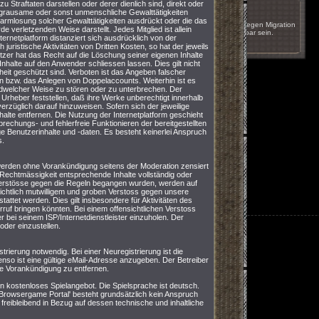
u Straftaten darstellen oder derer dienlich sind, direkt oder
17.05.2011 um 16:51
r grausame oder sonst unmenschliche Gewalttätigkeiten
harmlosung solcher Gewalttätigkeiten ausdrückt oder die das
Das Spiel wird innerhalb der nächsten Wochen wegen Migration
erletzenden Weise darstellt. Jedes Mitglied ist allein
auf einen anderen Server kurzzeitig nicht erreichbar sein.
nternetplatform distanziert sich ausdrücklich von der
juristische Aktivitäten von Dritten Kosten, so hat der jeweils
nächste
utzer hat das Recht auf die Löschung seiner eigenen Inhalte
nhalte auf den Anwender schliessen lassen. Dies gilt nicht
eit geschützt sind. Verboten ist das Angeben falscher
n bzw. das Anlegen von Doppelaccounts. Weiterhin ist es
jedwelcher Weise zu stören oder zu unterbrechen. Der
en Urheber feststellen, daß ihre Werke unberechtigt innerhalb
nverzüglich darauf hinzuweisen. Sofern sich der jeweilige
halte entfernen. Die Nutzung der Internetplatform geschieht
rechungs- und fehlerfreie Funktionieren der bereitgestellten
ge Benutzerinhalte und -daten. Es besteht keinerlei Anspruch
s.
, werden ohne Vorankündigung seitens der Moderation zensiert
 Rechtmässigkeit entsprechende Inhalte vollständig oder
Verstösse gegen die Regeln begangen wurden, werden auf
sichtlich mutwilligem und groben Verstoss gegen unsere
tet werden. Dies gilt insbesondere für Aktivitäten des
ruf bringen könnten. Bei einem offensichtlichen Verstoss
 bei seinem ISP/Internetdienstleister einzuholen. Der
oder einzustellen.
trierung notwendig. Bei einer Neuregistrierung ist die
nso ist eine gültige eMail-Adresse anzugeben. Der Betreiber
ne Vorankündigung zu entfernen.
ein kostenloses Spielangebot. Die Spielsprache ist deutsch.
Browsergame Portal' besteht grundsätzlich kein Anspruch
freibleibend in Bezug auf dessen technische und inhaltliche