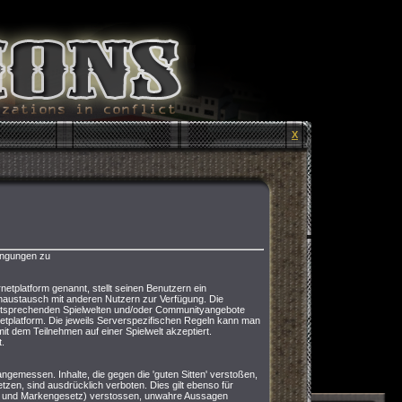
X
ingungen zu
netplatform genannt, stellt seinen Benutzern ein
enaustausch mit anderen Nutzern zur Verfügung. Die
entsprechenden Spielwelten und/oder Communityangebote
netplatform. Die jeweils Serverspezifischen Regeln kann man
it dem Teilnehmen auf einer Spielwelt akzeptiert.
.
angemessen. Inhalte, die gegen die 'guten Sitten' verstoßen,
tzen, sind ausdrücklich verboten. Dies gilt ebenso für
s- und Markengesetz) verstossen, unwahre Aussagen