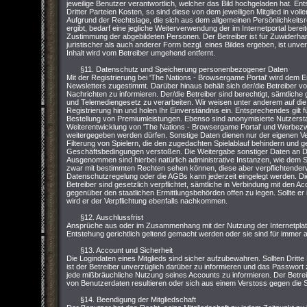
jeweilige Benutzer verantwortlich, welcher das Bild hochgeladen hat. Ent
Dritter Parteien Kosten, so sind diese von dem jeweiligen Mitglied in vo
Aufgrund der Rechtslage, die sich aus dem allgemeinen Persönlichkeit
ergibt, bedarf eine jegliche Weiterverwendung der im Internetportal bere
Zustimmung der abgebildeten Personen. Der Betreiber ist für Zuwiderhand
juristischer als auch anderer Form bezgl. eines Bildes ergeben, ist unver
Inhalt wird vom Betreiber umgehend entfernt.
§11. Datenschutz und Speicherung personenbezogener Daten
Mit der Registrierung bei 'The Nations - Browsergame Portal' wird dem 
Newsletters zugestimmt. Darüber hinaus behält sich der/die Betreiber vor,
Nachrichten zu informieren. Der/die Betreiber sind berechtigt, sämtl
und Telemediengesetz zu verarbeiten. Wir weisen unter anderem auf die
Registrierung hin und holen Ihr Einverständnis ein. Entsprechendes gilt
Bestellung von Premiumleistungen. Ebenso sind anonymisierte Nutzersta
Weiterentwicklung von 'The Nations - Browsergame Portal' und Werbezwe
weitergegeben werden dürfen. Sonstige Daten dienen nur der eigenen V
Filterung von Spielern, die den zugedachten Spielablauf behindern und 
Geschäftsbedingungen verstoßen. Die Weitergabe sonstiger Daten an Dri
Ausgenommen sind hierbei natürlich administrative Instanzen, wie dem S
zwar mit bestimmten Rechten sehen können, diese aber verpflichtenderw
Datenschutzregelung oder die AGBs kann jederzeit eingelegt werden. Di
Betreiber sind gesetzlich verpflichtet, sämtliche in Verbindung mit den 
gegenüber den staatlichen Ermittlungsbehörden offen zu legen. Sollte er 
wird er der Verpflichtung ebenfalls nachkommen.
§12. Auschlussfrist
Ansprüche aus oder im Zusammenhang mit der Nutzung der Internetpla
Entstehung gerichtlich geltend gemacht werden oder sie sind für immer
§13. Account und Sicherheit
Die Logindaten eines Mitglieds sind sicher aufzubewahren. Sollten Dritte
ist der Betreiber unverzüglich darüber zu informieren und das Passwort zu
jede mißbräuchliche Nutzung seines Accounts zu informieren. Der Betrei
von Benutzerdaten resultieren oder sich aus einem Verstoss gegen die
§14. Beendigung der Mitgliedschaft