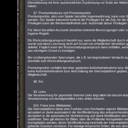
Dienstleistung mit Ihrer ausdrücklichen Zustimmung vor Ende der Widerru
haben.
§7. Premiumfeatures und Premiumpunkte
Premiumpunkte, also vom Spieler bezahlte Ingamewährung, kann vom Sp
werden. Der Spieler bekommt konkret die Privilegien für die Zeit, für die
Privilegien kann die Werbemittelfreiheit sein. Außerhalb dieser Privilegi
Für diese bezahlten Accounts bestehen keinerlei Bevorzugungen oder so
Ingame-Regeln.
Ein Rückzahlungsanspruch besteht nur, wenn die Mitgliedschaft durch e
wurde und diese Löschung nicht auf Grund von erheblichen Verstößen
ableitet. Folglich kann der Rückerstattungsanspruch dann entfallen, wenn 
aus wichtigem Grund zu kündigen.
Bei vorübergehenden Sperrungen, die z.B. bei begründetem Verdacht 
ebenfalls kein Rückzahlungsanspruch.
Premiumpunkte verfallen bei einer geplanten Außerbetriebnahme bzw. Abs
keine Außerbetriebnahme bzw. Abschaltung der Internetplatform geplant,
Mitgliedschaft.
§8. frei
§9. Links
Die Verantwortung für gepostete Internet-Links liegt allein bei dessen Aut
Verantwortung von bereitgestellten Links dritter Autoren.
§10. Fotos bzw. Bilddateien
Die Internetplatform bietet eine Funktion zum Hochladen eigener Bilddat
akzeptiert er damit automatisch die Veröffentlichung des entsprechenden
akzeptiert er die automatische Verkleinerung und damit Modifikation de
stattfindet. Dies gilt ebenso für Bilder, über die Profilseite hochgeladen 
hochgeladen werden, deren Veröffentlichung innerhalb der Internetpla
geltende Gesetze verstösst. Für etwaige Ansprüche Dritter, die aus dem H