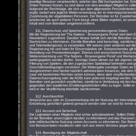
jeweilige Benutzer verantwortlich, welcher das Bild hochgeladen hat. Ent
Dritter Parteien Kosten, so sind diese von dem jeweiligen Mitglied in vo
Aufgrund der Rechtslage, die sich aus dem allgemeinen Persönlichkeit
ergibt, bedarf eine jegliche Weiterverwendung der im Internetportal bere
Zustimmung der abgebildeten Personen. Der Betreiber ist für Zuwiderhand
juristischer als auch anderer Form bezgl. eines Bildes ergeben, ist unver
Inhalt wird vom Betreiber umgehend entfernt.
§11. Datenschutz und Speicherung personenbezogener Daten
Mit der Registrierung bei 'The Nations - Browsergame Portal' wird dem 
Newsletters zugestimmt. Darüber hinaus behält sich der/die Betreiber vor,
Nachrichten zu informieren. Der/die Betreiber sind berechtigt, sämtl
und Telemediengesetz zu verarbeiten. Wir weisen unter anderem auf die
Registrierung hin und holen Ihr Einverständnis ein. Entsprechendes gilt
Bestellung von Premiumleistungen. Ebenso sind anonymisierte Nutzersta
Weiterentwicklung von 'The Nations - Browsergame Portal' und Werbezwe
weitergegeben werden dürfen. Sonstige Daten dienen nur der eigenen V
Filterung von Spielern, die den zugedachten Spielablauf behindern und 
Geschäftsbedingungen verstoßen. Die Weitergabe sonstiger Daten an Dri
Ausgenommen sind hierbei natürlich administrative Instanzen, wie dem S
zwar mit bestimmten Rechten sehen können, diese aber verpflichtenderw
Datenschutzregelung oder die AGBs kann jederzeit eingelegt werden. Di
Betreiber sind gesetzlich verpflichtet, sämtliche in Verbindung mit den 
gegenüber den staatlichen Ermittlungsbehörden offen zu legen. Sollte er 
wird er der Verpflichtung ebenfalls nachkommen.
§12. Auschlussfrist
Ansprüche aus oder im Zusammenhang mit der Nutzung der Internetpla
Entstehung gerichtlich geltend gemacht werden oder sie sind für immer
§13. Account und Sicherheit
Die Logindaten eines Mitglieds sind sicher aufzubewahren. Sollten Dritte
ist der Betreiber unverzüglich darüber zu informieren und das Passwort zu
jede mißbräuchliche Nutzung seines Accounts zu informieren. Der Betrei
von Benutzerdaten resultieren oder sich aus einem Verstoss gegen die
§14. Beendigung der Mitgliedschaft