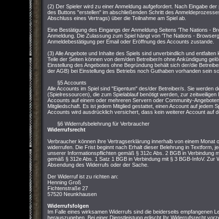
(2) Der Spieler wird zu einer Anmeldung aufgefordert. Nach Eingabe der
des Buttons "erstellen" im abschließenden Schritt des Anmeldeprozesses
Abschluss eines Vertrags) über die Teilnahme am Spiel ab.
Eine Bestätigung des Eingangs der Anmeldung Seitens 'The Nations - Br
Anmeldung. Die Zulassung zum Spiel hängt von 'The Nations - Browserg
Anmeldebestätigung per Email oder Eröffnung des Accounts zustande.
(3) Alle Angebote und Inhalte des Spiels sind unverbindlich und entfalt
Teile der Seiten können von dem/den Betreiber/n ohne Ankündigung gelö
Einstellung des Angebotes ohne Begründung behält sich der/die Betreibe
der AGB) bei Einstellung des Betriebs noch Guthaben vorhanden sein soll
§5 Accounts
Alle Accounts im Spiel sind "Eigentum" des/der Betreiber/s. Sie werden d
(Spielressourcen), die zum Spielablauf benötigt werden, zur zeitweiligen 
Accounts auf einem oder mehreren Servern oder Community-Angeboten v
Mitgliedschaft. Es ist jedem Mitglied gestattet, einen Account auf jedem S
Accounts wird ausdrücklich versichert, dass kein weiterer Account auf de
§6 Widerrufsbelehrung für Verbraucher
Widerrufsrecht
Verbraucher können ihre Vertragserklärung innerhalb von einem Monat
widerrufen. Die Frist beginnt nach Erhalt dieser Belehrung in Textform, j
unserer Informationspflichten gemäß § 312c Abs. 2 BGB in Verbindung mi
gemäß § 312e Abs. 1 Satz 1 BGB in Verbindung mit § 3 BGB-InfoV. Zur Wa
Absendung des Widerrufs oder der Sache.
Der Widerruf ist zu richten an:
Henning Groß
Fichtenstraße 27
57520 Neunkhausen
Widerrufsfolgen
Im Falle eines wirksamen Widerrufs sind die beiderseits empfangenen
herauszugeben. Bei einer Dienstleistung erlischt Ihr Widerrufsrecht vorz