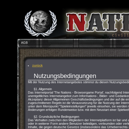
AGB
zurück
Nutzungsbedingungen
Mit der Nutzung des Internetangebotes stimmst du diesen Nutzungsbed
§1. Allgemein
Das Internetportal 'The Nations - Browsergame Portal', nachfolgend Inter
unentgeltliches Internetangebot zum Informations-, Bilder- und Gedank
Akzeptanz dieser Allgemeinen Geschäftsbedingungen und der auf die 
zugeschnittenen Regeln ist die Voraussetzung für die Nutzung der Inter
unter dem Menüpunkt "Spieleinstellungen" jeweils einsehen, sie werden m
Änderungen erfolgen Rundenweise bzw. mit dem Neustart einer Spielwelt
§2. Grundsätzliche Bedingungen
Das Verhalten zwischen den Mitgliedern der Internetplatform ist fair und 
oder in weiterer Form andere Benutzer beleidigen, verleumden oder verle
Inhalte, die gegen deutsche Gesetze (insbesondere das Urheberrecht