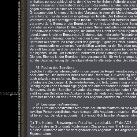
enthalten, pornographisch sind, den Krieg verherrlichen, Aufforderungen z
indirekt rassistisch/faschistisch sind, zum Rassenhaß aufstacheln ode
gegen Menschen in einer Art schildern, die eine Verherrlichung oder Ver
Grausame oder Unmenschliche des Vorgangs in einer die Menschenwürde v
verantwortlich für die von ihm eingetragenen Inhalte. Der Betreiber der I
Verantwortung der bereitgestellten Inhalte. Entstehen dem Betreiber durch 
verantwortliche Benutzer den Betreiber hiervon freizustellen. Jeder Ben
und ebenso von Inhalten Dritter, die seinen Namen enthalten oder deren I
für nachweislich wahre Aussagen, die durch das Recht der Meinungsfreih
Identitätsmerkmale im Benutzerprofil, ebenso das mehrfache Registriere
ausdrücklich untersagt, den technischen Ablauf der Internetplatform in 
Betreiber akzeptiert und respektiert das geistige Eigentum Dritter. Sollt
der Internetplatform verwertet / vervielfältigt werden, ist der Betreiber u
Verstoß bestätigt, wird der Betreiber unverzüglich die entsprechenden In
auf eigenes Risiko. Der Betreiber übernimmt keine Haftung für das unterb
Dienste. Ebenso ist der Betreiber nicht verantwortlich für verlorengegan
auf die Datensicherung der bereitgestellten Inhalte seitens des Betreiber
§3. Rechte des Betreibers
Jegliche Inhalte der Internetplatform, die gegen die Regeln verstossen
oder entfernt. Der Betreiber behält sich das Recht vor, zur Wahrung der
auch teilweise zu entfernen. Benutzeraccounts, mit welchen mehrfach 
unbefristete Zeit gesperrt. Bei wiederholtem, und trotz Ermahnung offen
Bedingungen kann Strafanzeige gegen den entsprechenden Benutzer erstat
Benutzers, die den Betreiber und/oder das Angebot schädigen oder in Ver
steht es dem Betreiber frei, Auskünfte über den entsprechenden Benutzer
© 2007
gosus.net
-
Impressum
-
Nutzungsbedingungen
-
Datenschutz
Betreiber behält sich das Recht vor, das Angebot jederzeit zu verändern 
§4. Leistungen & Anmeldung
Für das Erreichen bestimmter Merkmale der Internetplatform ist die Regis
jeweilige Person verpflichtet, wahrheitsgemäße Angaben zu machen. Ebe
ist berechtigt, Benutzeraccounts mit offensichtlich falschen Angaben oh
(1) 'The Nations - Browsergame Portal' ist - vorbehaltlich §7 der AGB - 
Aufgrund des im Grundsatz kostenlosen Charakters von 'The Nations - 
auf eine Teilnahme oder die Verfügbarkeit des Angebots. Das Angebot ist 
Eigenschaften.