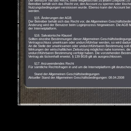
Der Benutzer hat das Recht, seine Mitgliedschaft zu jedem Zeitpunkt zu
Betreiber behält sich das Recht vor, den Account zu sperren oder lösc
Nutzungsbedingungen verstossen wurde. Ebenso kann der Account bei ei
werden.
§15. Änderungen der AGB
Der Betreiber behält sich das Recht vor, die Allgemeinen Geschäftsbedi
Änderung wird der Benutzer beim Loginprozess hingewiesen. Die AGB fin
der Internetplatform.
§16. Salvatorische Klausel
Sollten einzelne Bestimmungen dieser Allgemeinen Geschäftsbedingung
Vertragsschluss unwirksam oder undurchführbar werden, so wird dadurch
An die Stelle der unwirksamen oder undurchführbaren Bestimmung soll d
Wirkungen der wirtschaftlichen Zielsetzung möglichst nahe kommen, die
undurchführbaren Bestimmung verfolgt haben. Die vorstehenden Bestimm
Vertrag als lückenhaft erweist. § 139 BGB gilt als ausgeschlossen.
§17. Anzuwendendes Recht
Für sämtliche Rechtsfragen in und um die Internetplatform gilt deutsche
Stand der Allgemeinen Geschäftsbedingungen
Aktueller Stand der Allgemeinen Geschäftsbedingungen: 08.04.2008