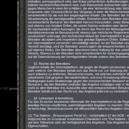
enthalten, pornographisch sind, den Krieg verherrlichen, Aufforderungen z
indirekt rassistisch/faschistisch sind, zum Rassenhaß aufstacheln ode
gegen Menschen in einer Art schildern, die eine Verherrlichung oder Ver
Grausame oder Unmenschliche des Vorgangs in einer die Menschenwürde v
verantwortlich für die von ihm eingetragenen Inhalte. Der Betreiber der I
Verantwortung der bereitgestellten Inhalte. Entstehen dem Betreiber durch 
verantwortliche Benutzer den Betreiber hiervon freizustellen. Jeder Ben
und ebenso von Inhalten Dritter, die seinen Namen enthalten oder deren I
für nachweislich wahre Aussagen, die durch das Recht der Meinungsfreih
Identitätsmerkmale im Benutzerprofil, ebenso das mehrfache Registriere
ausdrücklich untersagt, den technischen Ablauf der Internetplatform in 
Betreiber akzeptiert und respektiert das geistige Eigentum Dritter. Sollt
der Internetplatform verwertet / vervielfältigt werden, ist der Betreiber u
Verstoß bestätigt, wird der Betreiber unverzüglich die entsprechenden In
auf eigenes Risiko. Der Betreiber übernimmt keine Haftung für das unterb
Dienste. Ebenso ist der Betreiber nicht verantwortlich für verlorengegan
auf die Datensicherung der bereitgestellten Inhalte seitens des Betreiber
§3. Rechte des Betreibers
Jegliche Inhalte der Internetplatform, die gegen die Regeln verstossen
oder entfernt. Der Betreiber behält sich das Recht vor, zur Wahrung der
auch teilweise zu entfernen. Benutzeraccounts, mit welchen mehrfach 
unbefristete Zeit gesperrt. Bei wiederholtem, und trotz Ermahnung offen
Bedingungen kann Strafanzeige gegen den entsprechenden Benutzer erstat
Benutzers, die den Betreiber und/oder das Angebot schädigen oder in Ver
steht es dem Betreiber frei, Auskünfte über den entsprechenden Benutzer
© 2007
gosus.net
-
Impressum
-
Nutzungsbedingungen
-
Datenschutz
Betreiber behält sich das Recht vor, das Angebot jederzeit zu verändern 
§4. Leistungen & Anmeldung
Für das Erreichen bestimmter Merkmale der Internetplatform ist die Regis
jeweilige Person verpflichtet, wahrheitsgemäße Angaben zu machen. Ebe
ist berechtigt, Benutzeraccounts mit offensichtlich falschen Angaben oh
(1) 'The Nations - Browsergame Portal' ist - vorbehaltlich §7 der AGB - 
Aufgrund des im Grundsatz kostenlosen Charakters von 'The Nations - 
auf eine Teilnahme oder die Verfügbarkeit des Angebots. Das Angebot ist 
Eigenschaften.