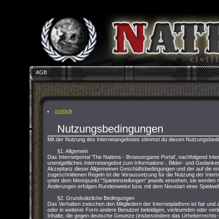
AGB
zurück
Nutzungsbedingungen
Mit der Nutzung des Internetangebotes stimmst du diesen Nutzungsbed
§1. Allgemein
Das Internetportal 'The Nations - Browsergame Portal', nachfolgend Inter
unentgeltliches Internetangebot zum Informations-, Bilder- und Gedank
Akzeptanz dieser Allgemeinen Geschäftsbedingungen und der auf die 
zugeschnittenen Regeln ist die Voraussetzung für die Nutzung der Inter
unter dem Menüpunkt "Spieleinstellungen" jeweils einsehen, sie werden m
Änderungen erfolgen Rundenweise bzw. mit dem Neustart einer Spielwelt
§2. Grundsätzliche Bedingungen
Das Verhalten zwischen den Mitgliedern der Internetplatform ist fair und 
oder in weiterer Form andere Benutzer beleidigen, verleumden oder verle
Inhalte, die gegen deutsche Gesetze (insbesondere das Urheberrecht