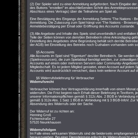
(2) Der Spieler wird zu einer Anmeldung aufgefordert. Nach Eingabe der
des Buttons "erstellen" im abschließenden Schritt des Anmeldeprozesses
Abschluss eines Vertrags) über die Teilnahme am Spiel ab.
Eine Bestätigung des Eingangs der Anmeldung Seitens 'The Nations - Br
Anmeldung. Die Zulassung zum Spiel hängt von 'The Nations - Browserg
Anmeldebestätigung per Email oder Eröffnung des Accounts zustande.
(3) Alle Angebote und Inhalte des Spiels sind unverbindlich und entfalt
Teile der Seiten können von dem/den Betreiber/n ohne Ankündigung gelö
Einstellung des Angebotes ohne Begründung behält sich der/die Betreibe
der AGB) bei Einstellung des Betriebs noch Guthaben vorhanden sein soll
§5 Accounts
Alle Accounts im Spiel sind "Eigentum" des/der Betreiber/s. Sie werden d
(Spielressourcen), die zum Spielablauf benötigt werden, zur zeitweiligen 
Accounts auf einem oder mehreren Servern oder Community-Angeboten v
Mitgliedschaft. Es ist jedem Mitglied gestattet, einen Account auf jedem S
Accounts wird ausdrücklich versichert, dass kein weiterer Account auf de
§6 Widerrufsbelehrung für Verbraucher
Widerrufsrecht
Verbraucher können ihre Vertragserklärung innerhalb von einem Monat
widerrufen. Die Frist beginnt nach Erhalt dieser Belehrung in Textform, j
unserer Informationspflichten gemäß § 312c Abs. 2 BGB in Verbindung mi
gemäß § 312e Abs. 1 Satz 1 BGB in Verbindung mit § 3 BGB-InfoV. Zur Wa
Absendung des Widerrufs oder der Sache.
Der Widerruf ist zu richten an:
Henning Groß
Fichtenstraße 27
57520 Neunkhausen
Widerrufsfolgen
Im Falle eines wirksamen Widerrufs sind die beiderseits empfangenen
herauszugeben. Bei einer Dienstleistung erlischt Ihr Widerrufsrecht vorz