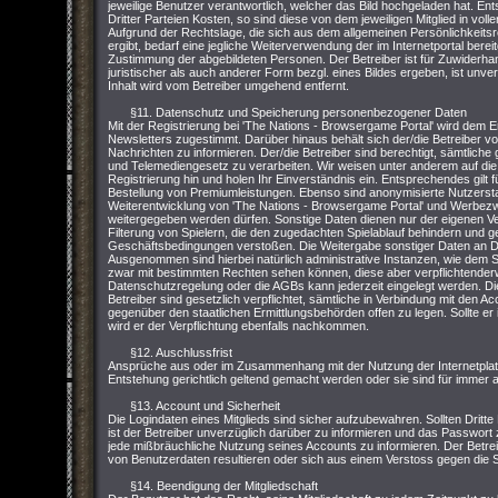
jeweilige Benutzer verantwortlich, welcher das Bild hochgeladen hat. Ent
Dritter Parteien Kosten, so sind diese von dem jeweiligen Mitglied in vo
Aufgrund der Rechtslage, die sich aus dem allgemeinen Persönlichkeit
ergibt, bedarf eine jegliche Weiterverwendung der im Internetportal bere
Zustimmung der abgebildeten Personen. Der Betreiber ist für Zuwiderhand
juristischer als auch anderer Form bezgl. eines Bildes ergeben, ist unver
Inhalt wird vom Betreiber umgehend entfernt.
§11. Datenschutz und Speicherung personenbezogener Daten
Mit der Registrierung bei 'The Nations - Browsergame Portal' wird dem 
Newsletters zugestimmt. Darüber hinaus behält sich der/die Betreiber vor,
Nachrichten zu informieren. Der/die Betreiber sind berechtigt, sämtl
und Telemediengesetz zu verarbeiten. Wir weisen unter anderem auf die
Registrierung hin und holen Ihr Einverständnis ein. Entsprechendes gilt
Bestellung von Premiumleistungen. Ebenso sind anonymisierte Nutzersta
Weiterentwicklung von 'The Nations - Browsergame Portal' und Werbezwe
weitergegeben werden dürfen. Sonstige Daten dienen nur der eigenen V
Filterung von Spielern, die den zugedachten Spielablauf behindern und 
Geschäftsbedingungen verstoßen. Die Weitergabe sonstiger Daten an Dri
Ausgenommen sind hierbei natürlich administrative Instanzen, wie dem S
zwar mit bestimmten Rechten sehen können, diese aber verpflichtenderw
Datenschutzregelung oder die AGBs kann jederzeit eingelegt werden. Di
Betreiber sind gesetzlich verpflichtet, sämtliche in Verbindung mit den 
gegenüber den staatlichen Ermittlungsbehörden offen zu legen. Sollte er 
wird er der Verpflichtung ebenfalls nachkommen.
§12. Auschlussfrist
Ansprüche aus oder im Zusammenhang mit der Nutzung der Internetpla
Entstehung gerichtlich geltend gemacht werden oder sie sind für immer
§13. Account und Sicherheit
Die Logindaten eines Mitglieds sind sicher aufzubewahren. Sollten Dritte
ist der Betreiber unverzüglich darüber zu informieren und das Passwort zu
jede mißbräuchliche Nutzung seines Accounts zu informieren. Der Betrei
von Benutzerdaten resultieren oder sich aus einem Verstoss gegen die
§14. Beendigung der Mitgliedschaft