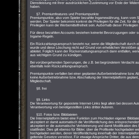
Dienstleistung mit Ihrer ausdrücklichen Zustimmung vor Ende der Widerru
haben.
§7. Premiumfeatures und Premiumpunkte
Premiumpunkte, also vom Spieler bezahlte Ingamewährung, kann vom Sp
werden. Der Spieler bekommt konkret die Privilegien für die Zeit, für die
Privilegien kann die Werbemittelfreiheit sein. Außerhalb dieser Privilegi
Für diese bezahlten Accounts bestehen keinerlei Bevorzugungen oder so
Ingame-Regeln.
Ein Rückzahlungsanspruch besteht nur, wenn die Mitgliedschaft durch e
wurde und diese Löschung nicht auf Grund von erheblichen Verstößen
ableitet. Folglich kann der Rückerstattungsanspruch dann entfallen, wenn 
aus wichtigem Grund zu kündigen.
Bei vorübergehenden Sperrungen, die z.B. bei begründetem Verdacht 
ebenfalls kein Rückzahlungsanspruch.
Premiumpunkte verfallen bei einer geplanten Außerbetriebnahme bzw. Abs
keine Außerbetriebnahme bzw. Abschaltung der Internetplatform geplant,
Mitgliedschaft.
§8. frei
§9. Links
Die Verantwortung für gepostete Internet-Links liegt allein bei dessen Aut
Verantwortung von bereitgestellten Links dritter Autoren.
§10. Fotos bzw. Bilddateien
Die Internetplatform bietet eine Funktion zum Hochladen eigener Bilddat
akzeptiert er damit automatisch die Veröffentlichung des entsprechenden
akzeptiert er die automatische Verkleinerung und damit Modifikation de
stattfindet. Dies gilt ebenso für Bilder, über die Profilseite hochgeladen 
hochgeladen werden, deren Veröffentlichung innerhalb der Internetpla
geltende Gesetze verstösst. Für etwaige Ansprüche Dritter, die aus dem H