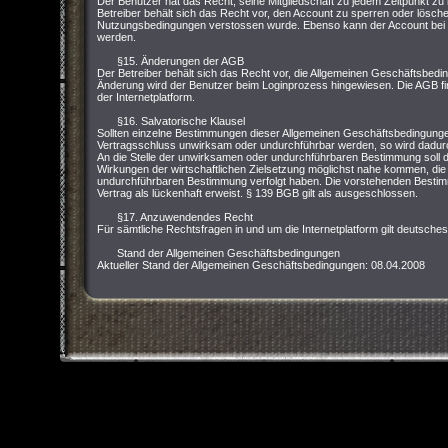
Der Benutzer hat das Recht, seine Mitgliedschaft zu jedem Zeitpunkt zu
Betreiber behält sich das Recht vor, den Account zu sperren oder lösc
Nutzungsbedingungen verstossen wurde. Ebenso kann der Account bei ei
werden.
§15. Änderungen der AGB
Der Betreiber behält sich das Recht vor, die Allgemeinen Geschäftsbedi
Änderung wird der Benutzer beim Loginprozess hingewiesen. Die AGB fin
der Internetplatform.
§16. Salvatorische Klausel
Sollten einzelne Bestimmungen dieser Allgemeinen Geschäftsbedingung
Vertragsschluss unwirksam oder undurchführbar werden, so wird dadurch
An die Stelle der unwirksamen oder undurchführbaren Bestimmung soll d
Wirkungen der wirtschaftlichen Zielsetzung möglichst nahe kommen, die
undurchführbaren Bestimmung verfolgt haben. Die vorstehenden Bestimm
Vertrag als lückenhaft erweist. § 139 BGB gilt als ausgeschlossen.
§17. Anzuwendendes Recht
Für sämtliche Rechtsfragen in und um die Internetplatform gilt deutsche
Stand der Allgemeinen Geschäftsbedingungen
Aktueller Stand der Allgemeinen Geschäftsbedingungen: 08.04.2008