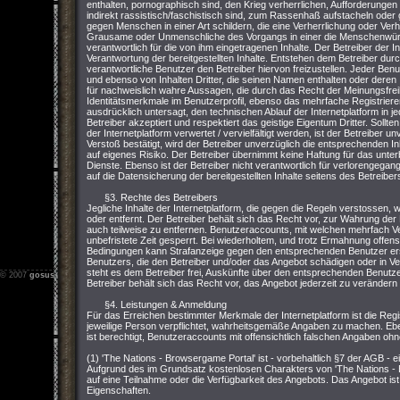
enthalten, pornographisch sind, den Krieg verherrlichen, Aufforderungen z
indirekt rassistisch/faschistisch sind, zum Rassenhaß aufstacheln ode
gegen Menschen in einer Art schildern, die eine Verherrlichung oder Ver
Grausame oder Unmenschliche des Vorgangs in einer die Menschenwürde v
verantwortlich für die von ihm eingetragenen Inhalte. Der Betreiber der I
Verantwortung der bereitgestellten Inhalte. Entstehen dem Betreiber durch 
verantwortliche Benutzer den Betreiber hiervon freizustellen. Jeder Ben
und ebenso von Inhalten Dritter, die seinen Namen enthalten oder deren I
für nachweislich wahre Aussagen, die durch das Recht der Meinungsfreih
Identitätsmerkmale im Benutzerprofil, ebenso das mehrfache Registriere
ausdrücklich untersagt, den technischen Ablauf der Internetplatform in 
Betreiber akzeptiert und respektiert das geistige Eigentum Dritter. Sollt
der Internetplatform verwertet / vervielfältigt werden, ist der Betreiber u
Verstoß bestätigt, wird der Betreiber unverzüglich die entsprechenden In
auf eigenes Risiko. Der Betreiber übernimmt keine Haftung für das unterb
Dienste. Ebenso ist der Betreiber nicht verantwortlich für verlorengegan
auf die Datensicherung der bereitgestellten Inhalte seitens des Betreiber
§3. Rechte des Betreibers
Jegliche Inhalte der Internetplatform, die gegen die Regeln verstossen
oder entfernt. Der Betreiber behält sich das Recht vor, zur Wahrung der
auch teilweise zu entfernen. Benutzeraccounts, mit welchen mehrfach 
unbefristete Zeit gesperrt. Bei wiederholtem, und trotz Ermahnung offen
Bedingungen kann Strafanzeige gegen den entsprechenden Benutzer erstat
Benutzers, die den Betreiber und/oder das Angebot schädigen oder in Ver
steht es dem Betreiber frei, Auskünfte über den entsprechenden Benutzer
© 2007
gosus.net
-
Impressum
-
Nutzungsbedingungen
-
Datenschutz
Betreiber behält sich das Recht vor, das Angebot jederzeit zu verändern 
§4. Leistungen & Anmeldung
Für das Erreichen bestimmter Merkmale der Internetplatform ist die Regis
jeweilige Person verpflichtet, wahrheitsgemäße Angaben zu machen. Ebe
ist berechtigt, Benutzeraccounts mit offensichtlich falschen Angaben oh
(1) 'The Nations - Browsergame Portal' ist - vorbehaltlich §7 der AGB - 
Aufgrund des im Grundsatz kostenlosen Charakters von 'The Nations - 
auf eine Teilnahme oder die Verfügbarkeit des Angebots. Das Angebot ist 
Eigenschaften.