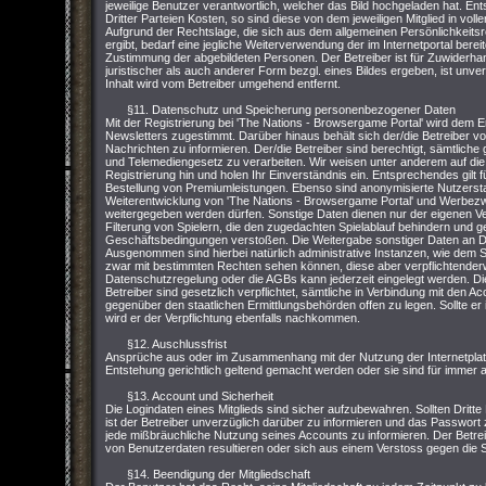
jeweilige Benutzer verantwortlich, welcher das Bild hochgeladen hat. Ent
Dritter Parteien Kosten, so sind diese von dem jeweiligen Mitglied in vo
Aufgrund der Rechtslage, die sich aus dem allgemeinen Persönlichkeit
ergibt, bedarf eine jegliche Weiterverwendung der im Internetportal bere
Zustimmung der abgebildeten Personen. Der Betreiber ist für Zuwiderhand
juristischer als auch anderer Form bezgl. eines Bildes ergeben, ist unver
Inhalt wird vom Betreiber umgehend entfernt.
§11. Datenschutz und Speicherung personenbezogener Daten
Mit der Registrierung bei 'The Nations - Browsergame Portal' wird dem 
Newsletters zugestimmt. Darüber hinaus behält sich der/die Betreiber vor,
Nachrichten zu informieren. Der/die Betreiber sind berechtigt, sämtl
und Telemediengesetz zu verarbeiten. Wir weisen unter anderem auf die
Registrierung hin und holen Ihr Einverständnis ein. Entsprechendes gilt
Bestellung von Premiumleistungen. Ebenso sind anonymisierte Nutzersta
Weiterentwicklung von 'The Nations - Browsergame Portal' und Werbezwe
weitergegeben werden dürfen. Sonstige Daten dienen nur der eigenen V
Filterung von Spielern, die den zugedachten Spielablauf behindern und 
Geschäftsbedingungen verstoßen. Die Weitergabe sonstiger Daten an Dri
Ausgenommen sind hierbei natürlich administrative Instanzen, wie dem S
zwar mit bestimmten Rechten sehen können, diese aber verpflichtenderw
Datenschutzregelung oder die AGBs kann jederzeit eingelegt werden. Di
Betreiber sind gesetzlich verpflichtet, sämtliche in Verbindung mit den 
gegenüber den staatlichen Ermittlungsbehörden offen zu legen. Sollte er 
wird er der Verpflichtung ebenfalls nachkommen.
§12. Auschlussfrist
Ansprüche aus oder im Zusammenhang mit der Nutzung der Internetpla
Entstehung gerichtlich geltend gemacht werden oder sie sind für immer
§13. Account und Sicherheit
Die Logindaten eines Mitglieds sind sicher aufzubewahren. Sollten Dritte
ist der Betreiber unverzüglich darüber zu informieren und das Passwort zu
jede mißbräuchliche Nutzung seines Accounts zu informieren. Der Betrei
von Benutzerdaten resultieren oder sich aus einem Verstoss gegen die
§14. Beendigung der Mitgliedschaft