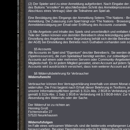
(2) Der Spieler wird zu einer Anmeldung aufgefordert. Nach Eingabe der
des Buttons "erstellen" im abschließenden Schritt des Anmeldeprozesses
Abschluss eines Vertrags) über die Teilnahme am Spiel ab.
Eine Bestätigung des Eingangs der Anmeldung Seitens 'The Nations - Br
Anmeldung. Die Zulassung zum Spiel hängt von 'The Nations - Browserg
Anmeldebestätigung per Email oder Eröffnung des Accounts zustande.
(3) Alle Angebote und Inhalte des Spiels sind unverbindlich und entfalt
Teile der Seiten können von dem/den Betreiber/n ohne Ankündigung gelö
Einstellung des Angebotes ohne Begründung behält sich der/die Betreibe
der AGB) bei Einstellung des Betriebs noch Guthaben vorhanden sein soll
§5 Accounts
Alle Accounts im Spiel sind "Eigentum" des/der Betreiber/s. Sie werden d
(Spielressourcen), die zum Spielablauf benötigt werden, zur zeitweiligen 
Accounts auf einem oder mehreren Servern oder Community-Angeboten v
Mitgliedschaft. Es ist jedem Mitglied gestattet, einen Account auf jedem S
Accounts wird ausdrücklich versichert, dass kein weiterer Account auf de
§6 Widerrufsbelehrung für Verbraucher
Widerrufsrecht
Verbraucher können ihre Vertragserklärung innerhalb von einem Monat
widerrufen. Die Frist beginnt nach Erhalt dieser Belehrung in Textform, j
unserer Informationspflichten gemäß § 312c Abs. 2 BGB in Verbindung mi
gemäß § 312e Abs. 1 Satz 1 BGB in Verbindung mit § 3 BGB-InfoV. Zur Wa
Absendung des Widerrufs oder der Sache.
Der Widerruf ist zu richten an:
Henning Groß
Fichtenstraße 27
57520 Neunkhausen
Widerrufsfolgen
Im Falle eines wirksamen Widerrufs sind die beiderseits empfangenen
herauszugeben. Bei einer Dienstleistung erlischt Ihr Widerrufsrecht vorz