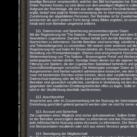
jeweilige Benutzer verantwortlich, welcher das Bild hochgeladen hat. Ent
Dritter Parteien Kosten, so sind diese von dem jeweiligen Mitglied in vo
Aufgrund der Rechtslage, die sich aus dem allgemeinen Persönlichkeit
ergibt, bedarf eine jegliche Weiterverwendung der im Internetportal bere
Zustimmung der abgebildeten Personen. Der Betreiber ist für Zuwiderhand
juristischer als auch anderer Form bezgl. eines Bildes ergeben, ist unver
Inhalt wird vom Betreiber umgehend entfernt.
§11. Datenschutz und Speicherung personenbezogener Daten
Mit der Registrierung bei 'The Nations - Browsergame Portal' wird dem 
Newsletters zugestimmt. Darüber hinaus behält sich der/die Betreiber vor,
Nachrichten zu informieren. Der/die Betreiber sind berechtigt, sämtl
und Telemediengesetz zu verarbeiten. Wir weisen unter anderem auf die
Registrierung hin und holen Ihr Einverständnis ein. Entsprechendes gilt
Bestellung von Premiumleistungen. Ebenso sind anonymisierte Nutzersta
Weiterentwicklung von 'The Nations - Browsergame Portal' und Werbezwe
weitergegeben werden dürfen. Sonstige Daten dienen nur der eigenen V
Filterung von Spielern, die den zugedachten Spielablauf behindern und 
Geschäftsbedingungen verstoßen. Die Weitergabe sonstiger Daten an Dri
Ausgenommen sind hierbei natürlich administrative Instanzen, wie dem S
zwar mit bestimmten Rechten sehen können, diese aber verpflichtenderw
Datenschutzregelung oder die AGBs kann jederzeit eingelegt werden. Di
Betreiber sind gesetzlich verpflichtet, sämtliche in Verbindung mit den 
gegenüber den staatlichen Ermittlungsbehörden offen zu legen. Sollte er 
wird er der Verpflichtung ebenfalls nachkommen.
§12. Auschlussfrist
Ansprüche aus oder im Zusammenhang mit der Nutzung der Internetpla
Entstehung gerichtlich geltend gemacht werden oder sie sind für immer
§13. Account und Sicherheit
Die Logindaten eines Mitglieds sind sicher aufzubewahren. Sollten Dritte
ist der Betreiber unverzüglich darüber zu informieren und das Passwort zu
jede mißbräuchliche Nutzung seines Accounts zu informieren. Der Betrei
von Benutzerdaten resultieren oder sich aus einem Verstoss gegen die
§14. Beendigung der Mitgliedschaft