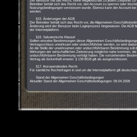
Der Benutzer hat das Recht, seine Mitgliedschaft zu jedem Zeitpunkt zu
Betreiber behält sich das Recht vor, den Account zu sperren oder lösc
Nutzungsbedingungen verstossen wurde. Ebenso kann der Account bei ei
werden.
§15. Änderungen der AGB
Der Betreiber behält sich das Recht vor, die Allgemeinen Geschäftsbedi
Änderung wird der Benutzer beim Loginprozess hingewiesen. Die AGB fin
der Internetplatform.
§16. Salvatorische Klausel
Sollten einzelne Bestimmungen dieser Allgemeinen Geschäftsbedingung
Vertragsschluss unwirksam oder undurchführbar werden, so wird dadurch
An die Stelle der unwirksamen oder undurchführbaren Bestimmung soll d
Wirkungen der wirtschaftlichen Zielsetzung möglichst nahe kommen, die
undurchführbaren Bestimmung verfolgt haben. Die vorstehenden Bestimm
Vertrag als lückenhaft erweist. § 139 BGB gilt als ausgeschlossen.
§17. Anzuwendendes Recht
Für sämtliche Rechtsfragen in und um die Internetplatform gilt deutsche
Stand der Allgemeinen Geschäftsbedingungen
Aktueller Stand der Allgemeinen Geschäftsbedingungen: 08.04.2008