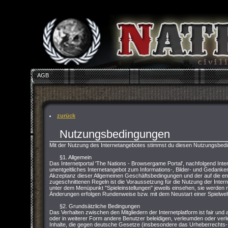
AGB
zurück
Nutzungsbedingungen
Mit der Nutzung des Internetangebotes stimmst du diesen Nutzungsbed
§1. Allgemein
Das Internetportal 'The Nations - Browsergame Portal', nachfolgend Inter
unentgeltliches Internetangebot zum Informations-, Bilder- und Gedank
Akzeptanz dieser Allgemeinen Geschäftsbedingungen und der auf die 
zugeschnittenen Regeln ist die Voraussetzung für die Nutzung der Inter
unter dem Menüpunkt "Spieleinstellungen" jeweils einsehen, sie werden m
Änderungen erfolgen Rundenweise bzw. mit dem Neustart einer Spielwelt
§2. Grundsätzliche Bedingungen
Das Verhalten zwischen den Mitgliedern der Internetplatform ist fair und 
oder in weiterer Form andere Benutzer beleidigen, verleumden oder verle
Inhalte, die gegen deutsche Gesetze (insbesondere das Urheberrecht