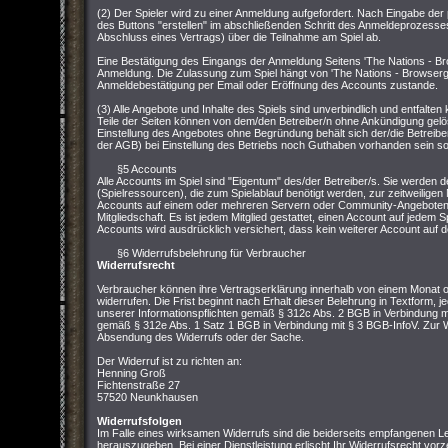
(2) Der Spieler wird zu einer Anmeldung aufgefordert. Nach Eingabe der
des Buttons "erstellen" im abschließenden Schritt des Anmeldeprozesses
Abschluss eines Vertrags) über die Teilnahme am Spiel ab.
Eine Bestätigung des Eingangs der Anmeldung Seitens 'The Nations - Br
Anmeldung. Die Zulassung zum Spiel hängt von 'The Nations - Browserg
Anmeldebestätigung per Email oder Eröffnung des Accounts zustande.
(3) Alle Angebote und Inhalte des Spiels sind unverbindlich und entfalt
Teile der Seiten können von dem/den Betreiber/n ohne Ankündigung gelö
Einstellung des Angebotes ohne Begründung behält sich der/die Betreibe
der AGB) bei Einstellung des Betriebs noch Guthaben vorhanden sein soll
§5 Accounts
Alle Accounts im Spiel sind "Eigentum" des/der Betreiber/s. Sie werden d
(Spielressourcen), die zum Spielablauf benötigt werden, zur zeitweiligen 
Accounts auf einem oder mehreren Servern oder Community-Angeboten v
Mitgliedschaft. Es ist jedem Mitglied gestattet, einen Account auf jedem S
Accounts wird ausdrücklich versichert, dass kein weiterer Account auf de
§6 Widerrufsbelehrung für Verbraucher
Widerrufsrecht
Verbraucher können ihre Vertragserklärung innerhalb von einem Monat
widerrufen. Die Frist beginnt nach Erhalt dieser Belehrung in Textform, j
unserer Informationspflichten gemäß § 312c Abs. 2 BGB in Verbindung mi
gemäß § 312e Abs. 1 Satz 1 BGB in Verbindung mit § 3 BGB-InfoV. Zur Wa
Absendung des Widerrufs oder der Sache.
Der Widerruf ist zu richten an:
Henning Groß
Fichtenstraße 27
57520 Neunkhausen
Widerrufsfolgen
Im Falle eines wirksamen Widerrufs sind die beiderseits empfangenen
herauszugeben. Bei einer Dienstleistung erlischt Ihr Widerrufsrecht vorz