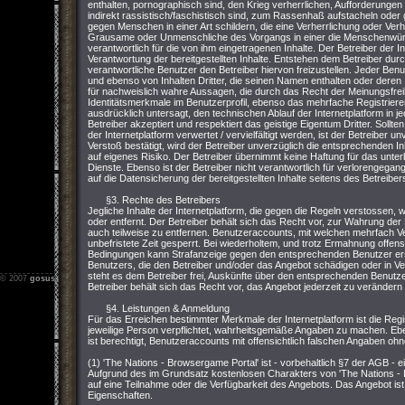
enthalten, pornographisch sind, den Krieg verherrlichen, Aufforderungen z
indirekt rassistisch/faschistisch sind, zum Rassenhaß aufstacheln ode
gegen Menschen in einer Art schildern, die eine Verherrlichung oder Ver
Grausame oder Unmenschliche des Vorgangs in einer die Menschenwürde v
verantwortlich für die von ihm eingetragenen Inhalte. Der Betreiber der I
Verantwortung der bereitgestellten Inhalte. Entstehen dem Betreiber durch 
verantwortliche Benutzer den Betreiber hiervon freizustellen. Jeder Ben
und ebenso von Inhalten Dritter, die seinen Namen enthalten oder deren I
für nachweislich wahre Aussagen, die durch das Recht der Meinungsfreih
Identitätsmerkmale im Benutzerprofil, ebenso das mehrfache Registriere
ausdrücklich untersagt, den technischen Ablauf der Internetplatform in 
Betreiber akzeptiert und respektiert das geistige Eigentum Dritter. Sollt
der Internetplatform verwertet / vervielfältigt werden, ist der Betreiber u
Verstoß bestätigt, wird der Betreiber unverzüglich die entsprechenden In
auf eigenes Risiko. Der Betreiber übernimmt keine Haftung für das unterb
Dienste. Ebenso ist der Betreiber nicht verantwortlich für verlorengegan
auf die Datensicherung der bereitgestellten Inhalte seitens des Betreiber
§3. Rechte des Betreibers
Jegliche Inhalte der Internetplatform, die gegen die Regeln verstossen
oder entfernt. Der Betreiber behält sich das Recht vor, zur Wahrung der
auch teilweise zu entfernen. Benutzeraccounts, mit welchen mehrfach 
unbefristete Zeit gesperrt. Bei wiederholtem, und trotz Ermahnung offen
Bedingungen kann Strafanzeige gegen den entsprechenden Benutzer erstat
Benutzers, die den Betreiber und/oder das Angebot schädigen oder in Ver
steht es dem Betreiber frei, Auskünfte über den entsprechenden Benutzer
© 2007
gosus.net
-
Impressum
-
Nutzungsbedingungen
-
Datenschutz
Betreiber behält sich das Recht vor, das Angebot jederzeit zu verändern 
§4. Leistungen & Anmeldung
Für das Erreichen bestimmter Merkmale der Internetplatform ist die Regis
jeweilige Person verpflichtet, wahrheitsgemäße Angaben zu machen. Ebe
ist berechtigt, Benutzeraccounts mit offensichtlich falschen Angaben oh
(1) 'The Nations - Browsergame Portal' ist - vorbehaltlich §7 der AGB - 
Aufgrund des im Grundsatz kostenlosen Charakters von 'The Nations - 
auf eine Teilnahme oder die Verfügbarkeit des Angebots. Das Angebot ist 
Eigenschaften.