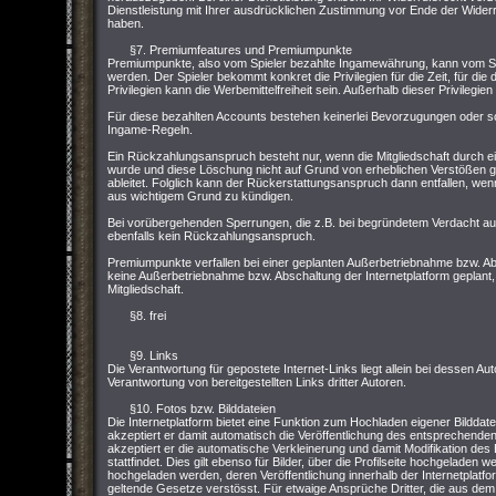
Dienstleistung mit Ihrer ausdrücklichen Zustimmung vor Ende der Widerru
haben.
§7. Premiumfeatures und Premiumpunkte
Premiumpunkte, also vom Spieler bezahlte Ingamewährung, kann vom Sp
werden. Der Spieler bekommt konkret die Privilegien für die Zeit, für die
Privilegien kann die Werbemittelfreiheit sein. Außerhalb dieser Privilegi
Für diese bezahlten Accounts bestehen keinerlei Bevorzugungen oder so
Ingame-Regeln.
Ein Rückzahlungsanspruch besteht nur, wenn die Mitgliedschaft durch e
wurde und diese Löschung nicht auf Grund von erheblichen Verstößen
ableitet. Folglich kann der Rückerstattungsanspruch dann entfallen, wenn 
aus wichtigem Grund zu kündigen.
Bei vorübergehenden Sperrungen, die z.B. bei begründetem Verdacht 
ebenfalls kein Rückzahlungsanspruch.
Premiumpunkte verfallen bei einer geplanten Außerbetriebnahme bzw. Abs
keine Außerbetriebnahme bzw. Abschaltung der Internetplatform geplant,
Mitgliedschaft.
§8. frei
§9. Links
Die Verantwortung für gepostete Internet-Links liegt allein bei dessen Aut
Verantwortung von bereitgestellten Links dritter Autoren.
§10. Fotos bzw. Bilddateien
Die Internetplatform bietet eine Funktion zum Hochladen eigener Bilddat
akzeptiert er damit automatisch die Veröffentlichung des entsprechenden
akzeptiert er die automatische Verkleinerung und damit Modifikation de
stattfindet. Dies gilt ebenso für Bilder, über die Profilseite hochgeladen 
hochgeladen werden, deren Veröffentlichung innerhalb der Internetpla
geltende Gesetze verstösst. Für etwaige Ansprüche Dritter, die aus dem H