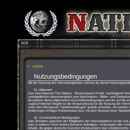
AGB
zurück
Nutzungsbedingungen
Mit der Nutzung des Internetangebotes stimmst du diesen Nutzungsbed
§1. Allgemein
Das Internetportal 'The Nations - Browsergame Portal', nachfolgend Inter
unentgeltliches Internetangebot zum Informations-, Bilder- und Gedank
Akzeptanz dieser Allgemeinen Geschäftsbedingungen und der auf die 
zugeschnittenen Regeln ist die Voraussetzung für die Nutzung der Inter
unter dem Menüpunkt "Spieleinstellungen" jeweils einsehen, sie werden m
Änderungen erfolgen Rundenweise bzw. mit dem Neustart einer Spielwelt
§2. Grundsätzliche Bedingungen
Das Verhalten zwischen den Mitgliedern der Internetplatform ist fair und 
oder in weiterer Form andere Benutzer beleidigen, verleumden oder verle
Inhalte, die gegen deutsche Gesetze (insbesondere das Urheberrecht