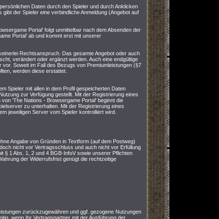
 persönlichen Daten durch den Spieler und durch Anklicken
 gibt der Spieler eine verbindliche Anmeldung (Angebot auf
owsergame Portal' folgt unmittelbar nach dem Absenden der
ame Portal' ab und kommt erst mit unserer
en keinerlei Rechtsanspruch. Das gesamte Angebot oder auch
scht, verändert oder ergänzt werden. Auch eine endgültige
r vor. Soweit im Fall des Bezugs von Premiumleistungen (§7
ten, werden diese erstattet.
em Spieler mit allen in dem Profil gespeicherten Daten
Nutzung zur Verfügung gestellt. Mit der Registrierung eines
on 'The Nations - Browsergame Portal' beginnt die
pielserver zu unterhalten. Mit der Registrierung eines
m jeweiligen Server vom Spieler kontrolliert wird.
 ohne Angabe von Gründen in Textform (auf dem Postweg)
edoch nicht vor Vertragsschluss und auch nicht vor Erfüllung
t § 1 Abs. 1, 2 und 4 BGB-InfoV sowie unserer Pflichten
hrung der Widerrufsfrist genügt die rechtzeitige
 Leistungen zurückzugewähren und ggf. gezogene Nutzungen
eitig, wenn Ihr Vertragspartner mit der Ausführung der