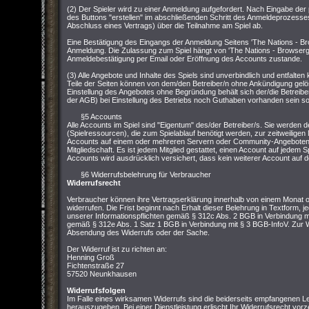
(2) Der Spieler wird zu einer Anmeldung aufgefordert. Nach Eingabe der
des Buttons "erstellen" im abschließenden Schritt des Anmeldeprozesses
Abschluss eines Vertrags) über die Teilnahme am Spiel ab.
Eine Bestätigung des Eingangs der Anmeldung Seitens 'The Nations - Br
Anmeldung. Die Zulassung zum Spiel hängt von 'The Nations - Browserg
Anmeldebestätigung per Email oder Eröffnung des Accounts zustande.
(3) Alle Angebote und Inhalte des Spiels sind unverbindlich und entfalt
Teile der Seiten können von dem/den Betreiber/n ohne Ankündigung gelö
Einstellung des Angebotes ohne Begründung behält sich der/die Betreibe
der AGB) bei Einstellung des Betriebs noch Guthaben vorhanden sein soll
§5 Accounts
Alle Accounts im Spiel sind "Eigentum" des/der Betreiber/s. Sie werden d
(Spielressourcen), die zum Spielablauf benötigt werden, zur zeitweiligen 
Accounts auf einem oder mehreren Servern oder Community-Angeboten v
Mitgliedschaft. Es ist jedem Mitglied gestattet, einen Account auf jedem S
Accounts wird ausdrücklich versichert, dass kein weiterer Account auf de
§6 Widerrufsbelehrung für Verbraucher
Widerrufsrecht
Verbraucher können ihre Vertragserklärung innerhalb von einem Monat
widerrufen. Die Frist beginnt nach Erhalt dieser Belehrung in Textform, j
unserer Informationspflichten gemäß § 312c Abs. 2 BGB in Verbindung mi
gemäß § 312e Abs. 1 Satz 1 BGB in Verbindung mit § 3 BGB-InfoV. Zur Wa
Absendung des Widerrufs oder der Sache.
Der Widerruf ist zu richten an:
Henning Groß
Fichtenstraße 27
57520 Neunkhausen
Widerrufsfolgen
Im Falle eines wirksamen Widerrufs sind die beiderseits empfangenen
herauszugeben. Bei einer Dienstleistung erlischt Ihr Widerrufsrecht vorz