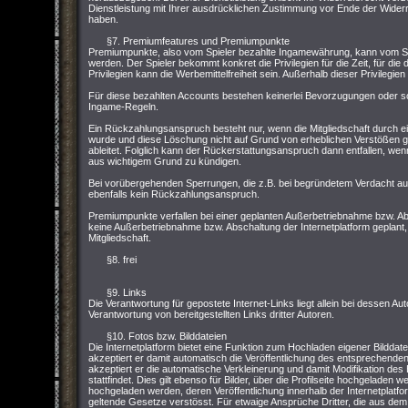
Dienstleistung mit Ihrer ausdrücklichen Zustimmung vor Ende der Widerru
haben.
§7. Premiumfeatures und Premiumpunkte
Premiumpunkte, also vom Spieler bezahlte Ingamewährung, kann vom Sp
werden. Der Spieler bekommt konkret die Privilegien für die Zeit, für die
Privilegien kann die Werbemittelfreiheit sein. Außerhalb dieser Privilegi
Für diese bezahlten Accounts bestehen keinerlei Bevorzugungen oder so
Ingame-Regeln.
Ein Rückzahlungsanspruch besteht nur, wenn die Mitgliedschaft durch e
wurde und diese Löschung nicht auf Grund von erheblichen Verstößen
ableitet. Folglich kann der Rückerstattungsanspruch dann entfallen, wenn 
aus wichtigem Grund zu kündigen.
Bei vorübergehenden Sperrungen, die z.B. bei begründetem Verdacht 
ebenfalls kein Rückzahlungsanspruch.
Premiumpunkte verfallen bei einer geplanten Außerbetriebnahme bzw. Abs
keine Außerbetriebnahme bzw. Abschaltung der Internetplatform geplant,
Mitgliedschaft.
§8. frei
§9. Links
Die Verantwortung für gepostete Internet-Links liegt allein bei dessen Aut
Verantwortung von bereitgestellten Links dritter Autoren.
§10. Fotos bzw. Bilddateien
Die Internetplatform bietet eine Funktion zum Hochladen eigener Bilddat
akzeptiert er damit automatisch die Veröffentlichung des entsprechenden
akzeptiert er die automatische Verkleinerung und damit Modifikation de
stattfindet. Dies gilt ebenso für Bilder, über die Profilseite hochgeladen 
hochgeladen werden, deren Veröffentlichung innerhalb der Internetpla
geltende Gesetze verstösst. Für etwaige Ansprüche Dritter, die aus dem H