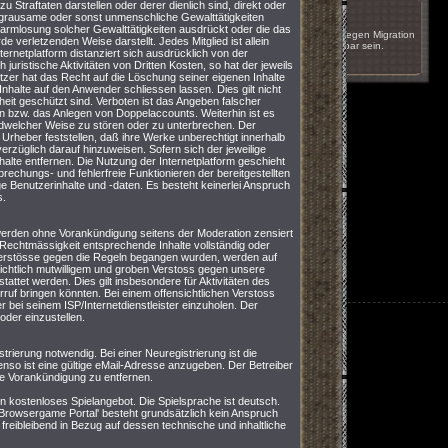
u Straftaten darstellen oder derer dienlich sind, direkt oder
17.05.2011 um 16:51
r grausame oder sonst unmenschliche Gewalttätigkeiten
harmlosung solcher Gewalttätigkeiten ausdrückt oder die das
Das Spiel wird innerhalb der nächsten Wochen wegen Migration
erletzenden Weise darstellt. Jedes Mitglied ist allein
auf einen anderen Server kurzzeitig nicht erreichbar sein.
nternetplatform distanziert sich ausdrücklich von der
juristische Aktivitäten von Dritten Kosten, so hat der jeweils
nächste
utzer hat das Recht auf die Löschung seiner eigenen Inhalte
nhalte auf den Anwender schliessen lassen. Dies gilt nicht
eit geschützt sind. Verboten ist das Angeben falscher
n bzw. das Anlegen von Doppelaccounts. Weiterhin ist es
jedwelcher Weise zu stören oder zu unterbrechen. Der
en Urheber feststellen, daß ihre Werke unberechtigt innerhalb
nverzüglich darauf hinzuweisen. Sofern sich der jeweilige
halte entfernen. Die Nutzung der Internetplatform geschieht
rechungs- und fehlerfreie Funktionieren der bereitgestellten
ge Benutzerinhalte und -daten. Es besteht keinerlei Anspruch
s.
, werden ohne Vorankündigung seitens der Moderation zensiert
 Rechtmässigkeit entsprechende Inhalte vollständig oder
Verstösse gegen die Regeln begangen wurden, werden auf
sichtlich mutwilligem und groben Verstoss gegen unsere
tet werden. Dies gilt insbesondere für Aktivitäten des
ruf bringen könnten. Bei einem offensichtlichen Verstoss
 bei seinem ISP/Internetdienstleister einzuholen. Der
oder einzustellen.
trierung notwendig. Bei einer Neuregistrierung ist die
nso ist eine gültige eMail-Adresse anzugeben. Der Betreiber
ne Vorankündigung zu entfernen.
ein kostenloses Spielangebot. Die Spielsprache ist deutsch.
Browsergame Portal' besteht grundsätzlich kein Anspruch
freibleibend in Bezug auf dessen technische und inhaltliche