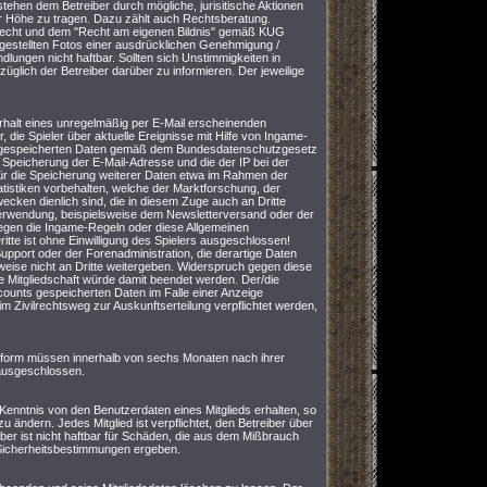
stehen dem Betreiber durch mögliche, jurisitische Aktionen
ller Höhe zu tragen. Dazu zählt auch Rechtsberatung.
srecht und dem "Recht am eigenen Bildnis" gemäß KUG
itgestellten Fotos einer ausdrücklichen Genehmigung /
lungen nicht haftbar. Sollten sich Unstimmigkeiten in
züglich der Betreiber darüber zu informieren. Der jeweilige
Erhalt eines unregelmäßig per E-Mail erscheinenden
 die Spieler über aktuelle Ereignisse mit Hilfe von Ingame-
iche gespeicherten Daten gemäß dem Bundesdatenschutzgesetz
 Speicherung der E-Mail-Adresse und die der IP bei der
 für die Speicherung weiterer Daten etwa im Rahmen der
tistiken vorbehalten, welche der Marktforschung, der
cken dienlich sind, die in diesem Zuge auch an Dritte
erwendung, beispielsweise dem Newsletterversand oder der
gegen die Ingame-Regeln oder diese Allgemeinen
tte ist ohne Einwilligung des Spielers ausgeschlossen!
upport oder der Forenadministration, die derartige Daten
eise nicht an Dritte weitergeben. Widerspruch gegen diese
e Mitgliedschaft würde damit beendet werden. Der/die
Accounts gespeicherten Daten im Falle einer Anzeige
im Zivilrechtsweg zur Auskunftserteilung verpflichtet werden,
tform müssen innerhalb von sechs Monaten nach ihrer
 ausgeschlossen.
 Kenntnis von den Benutzerdaten eines Mitglieds erhalten, so
 ändern. Jedes Mitglied ist verpflichtet, den Betreiber über
ber ist nicht haftbar für Schäden, die aus dem Mißbrauch
 Sicherheitsbestimmungen ergeben.