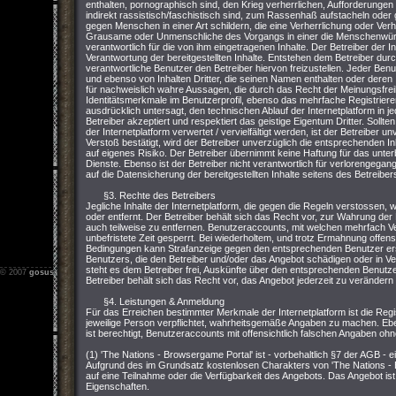
enthalten, pornographisch sind, den Krieg verherrlichen, Aufforderungen z
indirekt rassistisch/faschistisch sind, zum Rassenhaß aufstacheln ode
gegen Menschen in einer Art schildern, die eine Verherrlichung oder Ver
Grausame oder Unmenschliche des Vorgangs in einer die Menschenwürde v
verantwortlich für die von ihm eingetragenen Inhalte. Der Betreiber der I
Verantwortung der bereitgestellten Inhalte. Entstehen dem Betreiber durch 
verantwortliche Benutzer den Betreiber hiervon freizustellen. Jeder Ben
und ebenso von Inhalten Dritter, die seinen Namen enthalten oder deren I
für nachweislich wahre Aussagen, die durch das Recht der Meinungsfreih
Identitätsmerkmale im Benutzerprofil, ebenso das mehrfache Registriere
ausdrücklich untersagt, den technischen Ablauf der Internetplatform in 
Betreiber akzeptiert und respektiert das geistige Eigentum Dritter. Sollt
der Internetplatform verwertet / vervielfältigt werden, ist der Betreiber u
Verstoß bestätigt, wird der Betreiber unverzüglich die entsprechenden In
auf eigenes Risiko. Der Betreiber übernimmt keine Haftung für das unterb
Dienste. Ebenso ist der Betreiber nicht verantwortlich für verlorengegan
auf die Datensicherung der bereitgestellten Inhalte seitens des Betreiber
§3. Rechte des Betreibers
Jegliche Inhalte der Internetplatform, die gegen die Regeln verstossen
oder entfernt. Der Betreiber behält sich das Recht vor, zur Wahrung der
auch teilweise zu entfernen. Benutzeraccounts, mit welchen mehrfach 
unbefristete Zeit gesperrt. Bei wiederholtem, und trotz Ermahnung offen
Bedingungen kann Strafanzeige gegen den entsprechenden Benutzer erstat
Benutzers, die den Betreiber und/oder das Angebot schädigen oder in Ver
steht es dem Betreiber frei, Auskünfte über den entsprechenden Benutzer
© 2007
gosus.net
-
Impressum
-
Nutzungsbedingungen
-
Datenschutz
Betreiber behält sich das Recht vor, das Angebot jederzeit zu verändern 
§4. Leistungen & Anmeldung
Für das Erreichen bestimmter Merkmale der Internetplatform ist die Regis
jeweilige Person verpflichtet, wahrheitsgemäße Angaben zu machen. Ebe
ist berechtigt, Benutzeraccounts mit offensichtlich falschen Angaben oh
(1) 'The Nations - Browsergame Portal' ist - vorbehaltlich §7 der AGB - 
Aufgrund des im Grundsatz kostenlosen Charakters von 'The Nations - 
auf eine Teilnahme oder die Verfügbarkeit des Angebots. Das Angebot ist 
Eigenschaften.