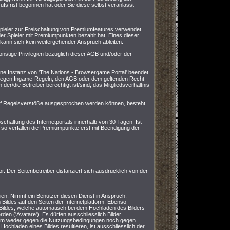
fsfrist begonnen hat oder Sie diese selbst veranlasst
ieler zur Freischaltung von Premiumfeatures verwendet
 der Spieler mit Premiumpunkten bezahlt hat. Eines dieser
en kann sich kein weitergehender Anspruch ableiten.
nstige Privilegien bezüglich dieser AGB und/oder der
ine Instanz von 'The Nations - Browsergame Portal' beendet
 gegen Ingame-Regeln, den AGB oder dem geltenden Recht
der/die Betreiber berechtigt ist/sind, das Mitgliedsverhältnis
auf Regelsverstöße ausgesprochen werden können, besteht
chaltung des Internetportals innerhalb von 30 Tagen. Ist
 so verfallen die Premiumpunkte erst mit Beendigung der
or. Der Seitenbetreiber distanziert sich ausdrücklich von der
eien. Nimmt ein Benutzer diesen Dienst in Anspruch,
 Bildes auf den Seiten der Internetplatform. Ebenso
s Bildes, welche automatisch bei dem Hochladen des Bilders
werden ('Avatare'). Es dürfen ausschliesslich Bilder
tform weder gegen die Nutzungsbedingungen noch gegen
ochladen eines Bildes resultieren, ist ausschliesslich der