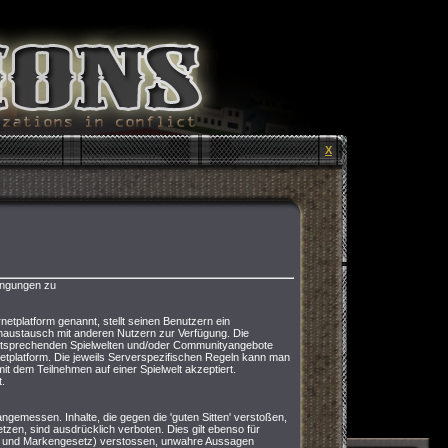
X
ingungen zu
netplatform genannt, stellt seinen Benutzern ein
enaustausch mit anderen Nutzern zur Verfügung. Die
entsprechenden Spielwelten und/oder Communityangebote
netplatform. Die jeweils Serverspezifischen Regeln kann man
it dem Teilnehmen auf einer Spielwelt akzeptiert.
.
angemessen. Inhalte, die gegen die 'guten Sitten' verstoßen,
tzen, sind ausdrücklich verboten. Dies gilt ebenso für
s- und Markengesetz) verstossen, unwahre Aussagen