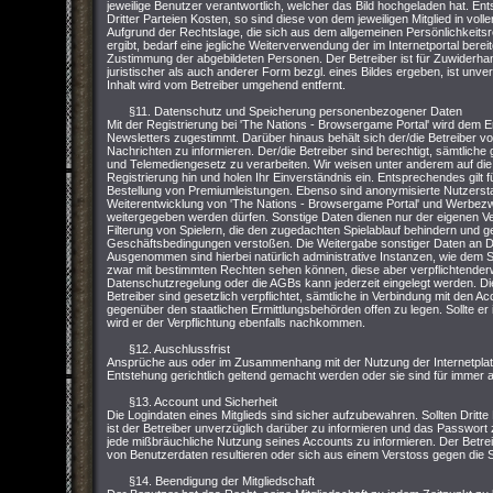
jeweilige Benutzer verantwortlich, welcher das Bild hochgeladen hat. Ent
Dritter Parteien Kosten, so sind diese von dem jeweiligen Mitglied in vo
Aufgrund der Rechtslage, die sich aus dem allgemeinen Persönlichkeit
ergibt, bedarf eine jegliche Weiterverwendung der im Internetportal bere
Zustimmung der abgebildeten Personen. Der Betreiber ist für Zuwiderhand
juristischer als auch anderer Form bezgl. eines Bildes ergeben, ist unver
Inhalt wird vom Betreiber umgehend entfernt.
§11. Datenschutz und Speicherung personenbezogener Daten
Mit der Registrierung bei 'The Nations - Browsergame Portal' wird dem 
Newsletters zugestimmt. Darüber hinaus behält sich der/die Betreiber vor,
Nachrichten zu informieren. Der/die Betreiber sind berechtigt, sämtl
und Telemediengesetz zu verarbeiten. Wir weisen unter anderem auf die
Registrierung hin und holen Ihr Einverständnis ein. Entsprechendes gilt
Bestellung von Premiumleistungen. Ebenso sind anonymisierte Nutzersta
Weiterentwicklung von 'The Nations - Browsergame Portal' und Werbezwe
weitergegeben werden dürfen. Sonstige Daten dienen nur der eigenen V
Filterung von Spielern, die den zugedachten Spielablauf behindern und 
Geschäftsbedingungen verstoßen. Die Weitergabe sonstiger Daten an Dri
Ausgenommen sind hierbei natürlich administrative Instanzen, wie dem S
zwar mit bestimmten Rechten sehen können, diese aber verpflichtenderw
Datenschutzregelung oder die AGBs kann jederzeit eingelegt werden. Di
Betreiber sind gesetzlich verpflichtet, sämtliche in Verbindung mit den 
gegenüber den staatlichen Ermittlungsbehörden offen zu legen. Sollte er 
wird er der Verpflichtung ebenfalls nachkommen.
§12. Auschlussfrist
Ansprüche aus oder im Zusammenhang mit der Nutzung der Internetpla
Entstehung gerichtlich geltend gemacht werden oder sie sind für immer
§13. Account und Sicherheit
Die Logindaten eines Mitglieds sind sicher aufzubewahren. Sollten Dritte
ist der Betreiber unverzüglich darüber zu informieren und das Passwort zu
jede mißbräuchliche Nutzung seines Accounts zu informieren. Der Betrei
von Benutzerdaten resultieren oder sich aus einem Verstoss gegen die
§14. Beendigung der Mitgliedschaft