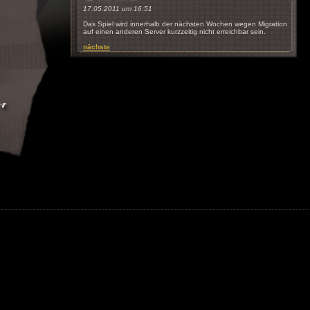
17.05.2011 um 16:51
Das Spiel wird innerhalb der nächsten Wochen wegen Migration
auf einen anderen Server kurzzeitig nicht erreichbar sein.
nächste